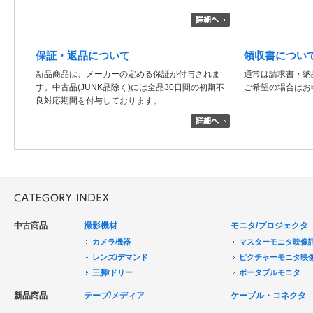
保証・返品について
領収書につい
新品商品は、メーカーの定める保証が付与されま
通常は請求書・納
す。中古品(JUNK品除く)には全品30日間の初期不
ご希望の場合はお
良対応期間を付与しております。
中古商品
撮影機材
モニタ/プロジェクタ
カメラ機器
マスターモニタ映像
レンズ/デマンド
ピクチャーモニタ映
三脚/ドリー
ポータブルモニタ
音声機器
民生用モニタ/大型テ
新品商品
テープ/メディア
ケーブル・コネクタ
電源機器
モニターアクセサリ
HDCAM/XDCAM