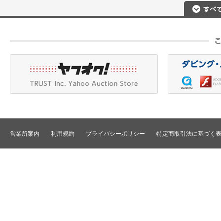
撮影用照明
プロジェクタ
DigitalBetacam/MPEGIMX
ポータブルレコーダ
プロジェクタアクセ
Betacam/BetacamSP/BetacamSX
カメラアクセサリ/CCU
HDV/DVCAM
ポータブルモニタ
編集機器
DVCPRO
エフェクタ/キーヤ
DLT/LTO
VTR
スイッチャ
その他
SD仕様VTR
テロッパ/マーカ
HD仕様VTR
編集コントローラ
メモリーレコーダ/ディスクレコー
ダ
シグナルI/O
TBCリモート/RS422リモート
コンバータ
民生用VTR/監視防犯用VTR
ディストリビュータ
営業所案内
利用規約
プライバシーポリシー
特定商取引法に基づく
VTRインターフェース/アクセサリ
セレクタ/マトリック
TBC/FS
タイムコード関連
カラーコレクタ
パワーディストリビ
パッチ