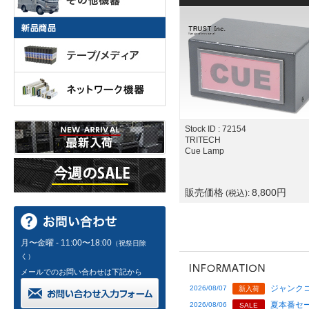
Stock ID : 72154
TRITECH
Cue Lamp
販売価格
8,800
円
(税込):
月〜金曜 - 11:00〜18:00
（祝祭日除
く）
メールでのお問い合わせは下記から
ジャンクコ
2026/08/07
新入荷
夏本番セー
2026/08/06
SALE