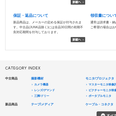
保証・返品について
領収書につい
新品商品は、メーカーの定める保証が付与されま
通常は請求書・納
す。中古品(JUNK品除く)には全品30日間の初期不
ご希望の場合はお
良対応期間を付与しております。
中古商品
撮影機材
モニタ/プロジェクタ
カメラ機器
マスターモニタ映像
レンズ/デマンド
ピクチャーモニタ映
三脚/ドリー
ポータブルモニタ
音声機器
民生用モニタ/大型テ
新品商品
テープ/メディア
ケーブル・コネクタ
電源機器
モニターアクセサリ
HDCAM/XDCAM
撮影用照明
プロジェクタ
DigitalBetacam/MPEGIMX