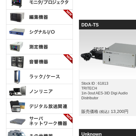
DDA-TS
Stock ID : 61813
TRITECH
1in-3out AES-3ID Digi Audio
Distributor
販売価格
13,200
円
(税込):
Unknown