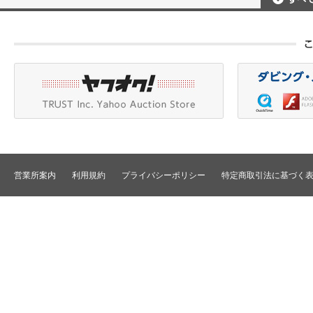
ポータブルレコーダ
プロジェクタアクセ
Betacam/BetacamSP/BetacamSX
カメラアクセサリ/CCU
HDV/DVCAM
ポータブルモニタ
編集機器
DVCPRO
エフェクタ/キーヤ
DLT/LTO
VTR
スイッチャ
その他
SD仕様VTR
テロッパ/マーカ
HD仕様VTR
編集コントローラ
メモリーレコーダ/ディスクレコー
ダ
シグナルI/O
TBCリモート/RS422リモート
コンバータ
民生用VTR/監視防犯用VTR
ディストリビュータ
営業所案内
利用規約
プライバシーポリシー
特定商取引法に基づく
VTRインターフェース/アクセサリ
セレクタ/マトリック
TBC/FS
タイムコード関連
カラーコレクタ
パワーディストリビ
パッチ