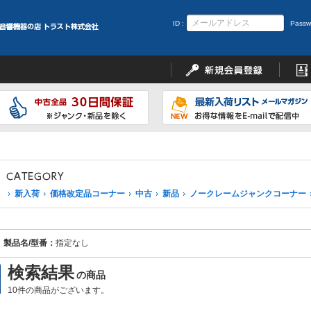
ID :
Passw
新入荷
価格改定品コーナー
中古
新品
ノークレームジャンクコーナー
製品名/型番：
指定なし
検索結果
の商品
10件の商品がございます。