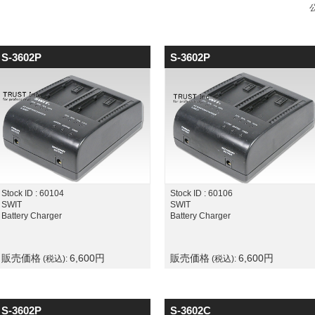
S-3602P
S-3602P
Stock ID : 60104
Stock ID : 60106
SWIT
SWIT
Battery Charger
Battery Charger
販売価格
6,600
円
販売価格
6,600
円
(税込):
(税込):
S-3602P
S-3602C