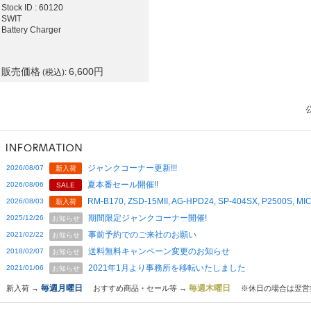
Stock ID : 60120
SWIT
Battery Charger
販売価格
6,600
円
(税込):
ジャンクコーナー更新!!!
2026/08/07
新入荷
夏本番セール開催!!
2026/08/06
SALE
RM-B170, ZSD-15MII, AG-HPD24, SP-404SX, P2500S,
2026/08/03
新入荷
期間限定ジャンクコーナー開催!
2025/12/26
お知らせ
事前予約でのご来社のお願い
2021/02/22
お知らせ
送料無料キャンペーン変更のお知らせ
2018/02/07
お知らせ
2021年1月より事務所を移転いたしました
2021/01/06
お知らせ
毎週月曜日
毎週木曜日
新入荷 →
おすすめ商品・セール等 →
※休日の場合は翌営