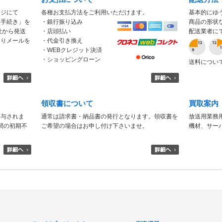
ージにて
各種お支払方法をご利用いただけます。
基本的にゆ
入手続き」を
・銀行振り込み
商品の形状
社から発送
・店頭払い
配送業者に
もりメールを
・代金引き換え
・WEBクレジット決済
・ショッピングローン
送料につい
領収書について
買取案内
付与されま
通常は請求書・納品書の発行となります。領収書を
放送用業務
日間の初期不
ご希望の場合はお申し付け下さいませ。
機材、サー