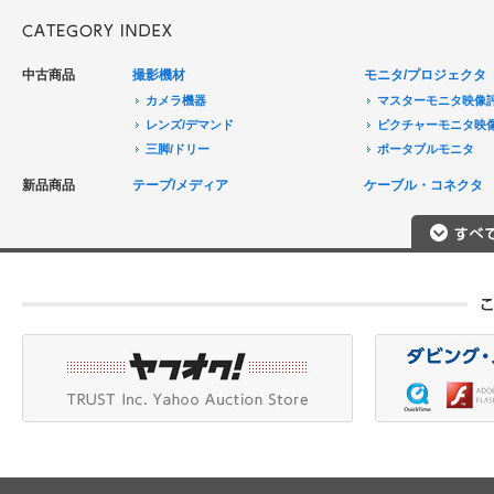
中古商品
撮影機材
モニタ/プロジェクタ
カメラ機器
マスターモニタ映像
レンズ/デマンド
ピクチャーモニタ映
三脚/ドリー
ポータブルモニタ
音声機器
民生用モニタ/大型テ
新品商品
テープ/メディア
ケーブル・コネクタ
電源機器
モニターアクセサリ
HDCAM/XDCAM
撮影用照明
プロジェクタ
DigitalBetacam/MPEGIMX
ポータブルレコーダ
プロジェクタアクセ
Betacam/BetacamSP/BetacamSX
カメラアクセサリ/CCU
HDV/DVCAM
ポータブルモニタ
編集機器
DVCPRO
エフェクタ/キーヤ
DLT/LTO
VTR
スイッチャ
その他
SD仕様VTR
テロッパ/マーカ
HD仕様VTR
編集コントローラ
メモリーレコーダ/ディスクレコー
ダ
シグナルI/O
TBCリモート/RS422リモート
コンバータ
民生用VTR/監視防犯用VTR