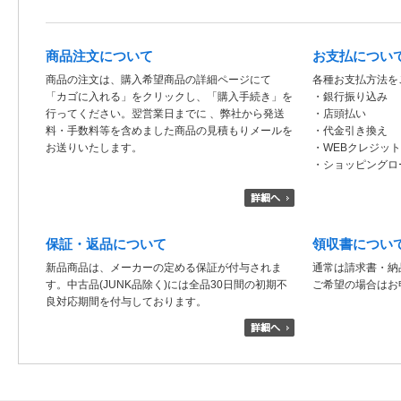
商品注文について
お支払につい
商品の注文は、購入希望商品の詳細ページにて
各種お支払方法を
「カゴに入れる」をクリックし、「購入手続き」を
・銀行振り込み
行ってください。翌営業日までに 、弊社から発送
・店頭払い
料・手数料等を含めました商品の見積もりメールを
・代金引き換え
お送りいたします。
・WEBクレジッ
・ショッピングロ
保証・返品について
領収書につい
新品商品は、メーカーの定める保証が付与されま
通常は請求書・納
す。中古品(JUNK品除く)には全品30日間の初期不
ご希望の場合はお
良対応期間を付与しております。