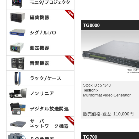
TG8000
Stock ID : 57343
Tektronix
Multiformat Video Generator
販売価格
110,000
円
(税込):
TG700