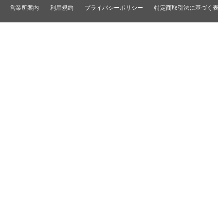
ディストリビュータ
営業所案内
利用規約
プライバシーポリシー
特定商取引法に基づく
VTRインターフェース/アクセサリ
セレクタ/マトリック
TBC/FS
タイムコード関連
カラーコレクタ
パワーディストリビ
パッチ