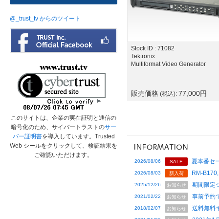
@_trust_tv からのツイート
Stock ID : 71082
Tektronix
Multiformat Video Generator
販売価格
77,000
円
(税込):
このサイトは、企業の実在証明と通信の
暗号化のため、サイバートラストの
サー
バー証明書
を導入しています。Trusted
Web シールをクリックして、検証結果を
ご確認いただけます。
夏本番セー
2026/08/06
SALE
RM-B170,
2026/08/03
新入荷
期間限定
2025/12/26
お知らせ
事前予約
2021/02/22
お知らせ
送料無料
2018/02/07
お知らせ