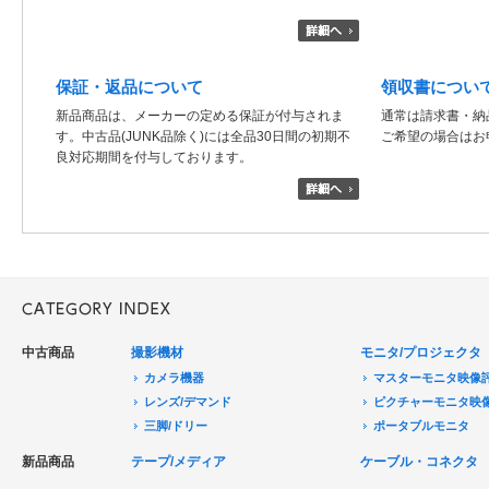
保証・返品について
領収書につい
新品商品は、メーカーの定める保証が付与されま
通常は請求書・納
す。中古品(JUNK品除く)には全品30日間の初期不
ご希望の場合はお
良対応期間を付与しております。
中古商品
撮影機材
モニタ/プロジェクタ
カメラ機器
マスターモニタ映像
レンズ/デマンド
ピクチャーモニタ映
三脚/ドリー
ポータブルモニタ
音声機器
民生用モニタ/大型テ
新品商品
テープ/メディア
ケーブル・コネクタ
電源機器
モニターアクセサリ
HDCAM/XDCAM