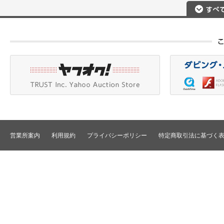
撮影用照明
プロジェクタ
DigitalBetacam/MPEGIMX
ポータブルレコーダ
プロジェクタアクセ
Betacam/BetacamSP/BetacamSX
カメラアクセサリ/CCU
HDV/DVCAM
ポータブルモニタ
編集機器
DVCPRO
エフェクタ/キーヤ
DLT/LTO
VTR
スイッチャ
その他
SD仕様VTR
テロッパ/マーカ
HD仕様VTR
編集コントローラ
メモリーレコーダ/ディスクレコー
ダ
シグナルI/O
TBCリモート/RS422リモート
コンバータ
民生用VTR/監視防犯用VTR
ディストリビュータ
営業所案内
利用規約
プライバシーポリシー
特定商取引法に基づく
VTRインターフェース/アクセサリ
セレクタ/マトリック
TBC/FS
タイムコード関連
カラーコレクタ
パワーディストリビ
パッチ