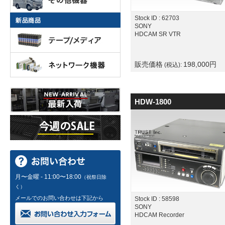
Stock ID : 62703
SONY
HDCAM SR VTR
販売価格
198,000
円
(税込):
HDW-1800
月〜金曜 - 11:00〜18:00
（祝祭日除
く）
メールでのお問い合わせは下記から
Stock ID : 58598
SONY
HDCAM Recorder