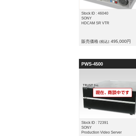
Stock ID : 46040
SONY
HDCAM SR VTR
販売価格
495,000
円
(税込):
PWS-4500
Stock ID : 72391
SONY
Production Video Server