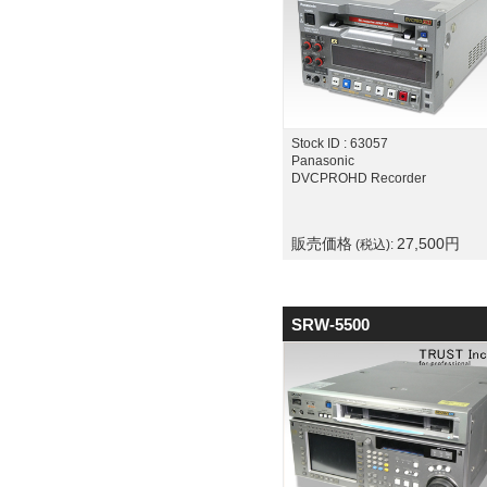
Stock ID : 63057
Panasonic
DVCPROHD Recorder
販売価格
27,500
円
(税込):
SRW-5500