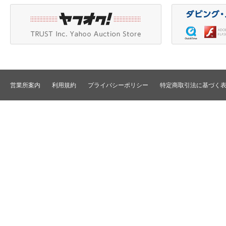
DLT/LTO
VTR
スイッチャ
その他
SD仕様VTR
テロッパ/マーカ
HD仕様VTR
編集コントローラ
メモリーレコーダ/ディスクレコー
ダ
シグナルI/O
TBCリモート/RS422リモート
コンバータ
民生用VTR/監視防犯用VTR
ディストリビュータ
営業所案内
利用規約
プライバシーポリシー
特定商取引法に基づく
VTRインターフェース/アクセサリ
セレクタ/マトリック
TBC/FS
タイムコード関連
カラーコレクタ
パワーディストリビ
パッチ