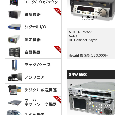
Stock ID : 50620
SONY
HD Compact Player
販売価格
33,000
円
(税込):
SRW-5500