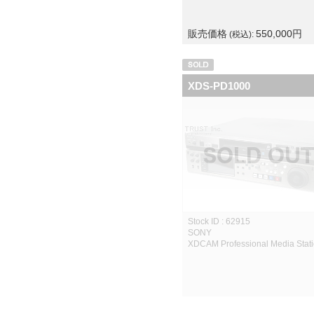
販売価格
550,000
円
(税込):
XDS-PD1000
Stock ID : 62915
SONY
XDCAM Professional Media Stat