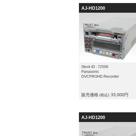
AJ-HD1200
Stock ID : 72506
Panasonic
DVCPROHD Recorder
販売価格
33,000
円
(税込):
AJ-HD1200