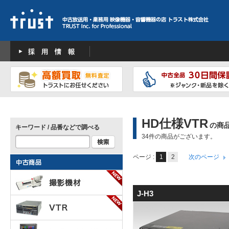
HD仕様VTR
の商
キーワード / 品番などで調べる
34件の商品がございます。
ページ :
1
2
次のページ
J-H3