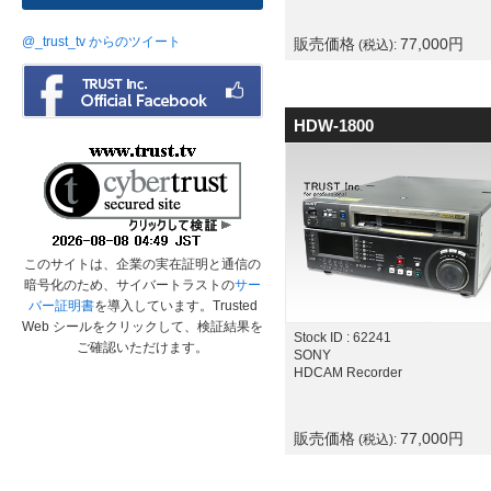
@_trust_tv からのツイート
販売価格
77,000
円
(税込):
HDW-1800
このサイトは、企業の実在証明と通信の
暗号化のため、サイバートラストの
サー
バー証明書
を導入しています。Trusted
Web シールをクリックして、検証結果を
Stock ID : 62241
ご確認いただけます。
SONY
HDCAM Recorder
販売価格
77,000
円
(税込):