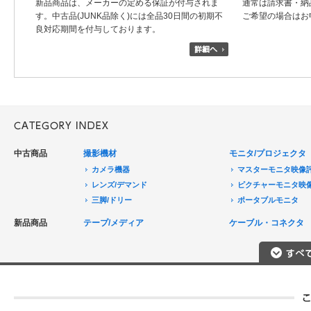
新品商品は、メーカーの定める保証が付与されま
通常は請求書・納
す。中古品(JUNK品除く)には全品30日間の初期不
ご希望の場合はお
良対応期間を付与しております。
中古商品
撮影機材
モニタ/プロジェクタ
カメラ機器
マスターモニタ映像
レンズ/デマンド
ピクチャーモニタ映
三脚/ドリー
ポータブルモニタ
音声機器
民生用モニタ/大型テ
新品商品
テープ/メディア
ケーブル・コネクタ
電源機器
モニターアクセサリ
HDCAM/XDCAM
撮影用照明
プロジェクタ
DigitalBetacam/MPEGIMX
ポータブルレコーダ
プロジェクタアクセ
Betacam/BetacamSP/BetacamSX
カメラアクセサリ/CCU
HDV/DVCAM
ポータブルモニタ
編集機器
DVCPRO
エフェクタ/キーヤ