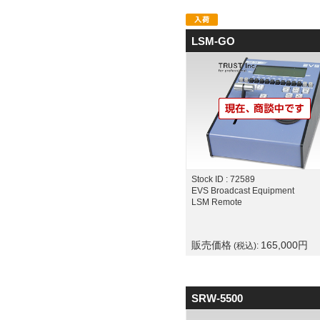
LSM-GO
Stock ID : 72589
EVS Broadcast Equipment
LSM Remote
販売価格
165,000
円
(税込):
SRW-5500