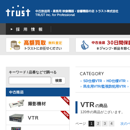
キーワード / 品番などで調べる
SD仕様VTR
HD仕様VTR
民生用VTR/監視防犯用VTR
VTR
の商品
120件の商品がございます。
ページ :
1
2
3
4
次の