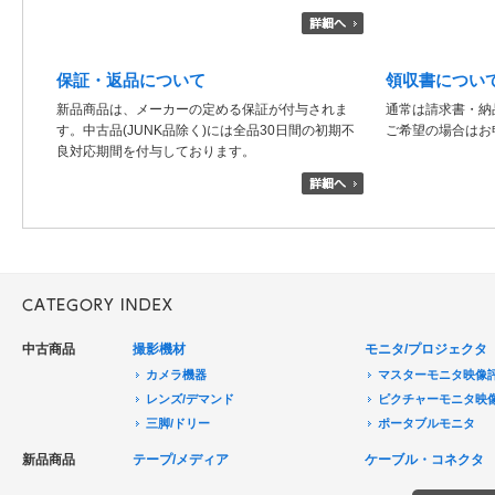
保証・返品について
領収書につい
新品商品は、メーカーの定める保証が付与されま
通常は請求書・納
す。中古品(JUNK品除く)には全品30日間の初期不
ご希望の場合はお
良対応期間を付与しております。
中古商品
撮影機材
モニタ/プロジェクタ
カメラ機器
マスターモニタ映像
レンズ/デマンド
ピクチャーモニタ映
三脚/ドリー
ポータブルモニタ
音声機器
民生用モニタ/大型テ
新品商品
テープ/メディア
ケーブル・コネクタ
電源機器
モニターアクセサリ
HDCAM/XDCAM