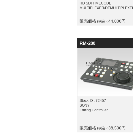
HD SDI TIMECODE
MULTIPLEXER/DEMULTIPLEXE
販売価格
44,000
円
(税込):
RM-280
Stock ID : 72457
SONY
Editing Controller
販売価格
38,500
円
(税込):