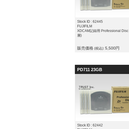
Stock ID : 62445
FUJIFILM
XDCAM記録用 Professional Disc 
層)
販売価格
5,500
円
(税込):
PD711 23GB
Stock ID : 62442