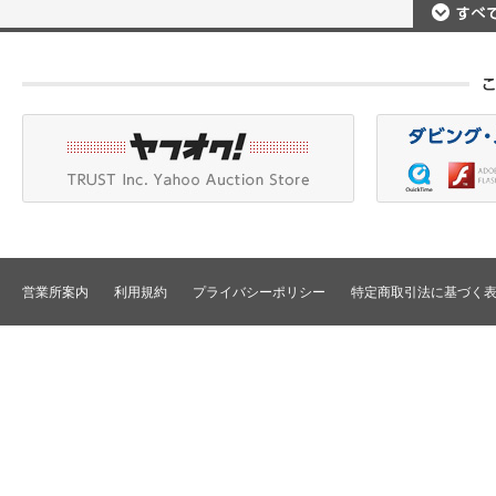
撮影用照明
プロジェクタ
DigitalBetacam/MPEGIMX
ポータブルレコーダ
プロジェクタアクセ
Betacam/BetacamSP/BetacamSX
カメラアクセサリ/CCU
HDV/DVCAM
ポータブルモニタ
編集機器
DVCPRO
エフェクタ/キーヤ
DLT/LTO
VTR
スイッチャ
その他
SD仕様VTR
テロッパ/マーカ
HD仕様VTR
編集コントローラ
メモリーレコーダ/ディスクレコー
ダ
シグナルI/O
TBCリモート/RS422リモート
コンバータ
民生用VTR/監視防犯用VTR
ディストリビュータ
営業所案内
利用規約
プライバシーポリシー
特定商取引法に基づく
VTRインターフェース/アクセサリ
セレクタ/マトリック
TBC/FS
タイムコード関連
カラーコレクタ
パワーディストリビ
パッチ