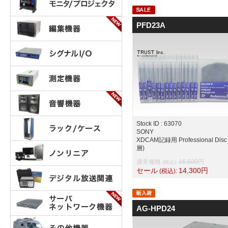
PFD23A
Stock ID : 63070
SONY
XDCAM記録用 Professional Disc 
層)
通常価格
16,500
円
(税込):
セール
14,300
円
(税込):
AG-HPD24