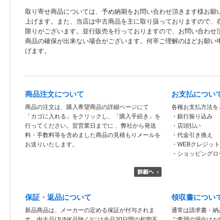
取り寄せ商品については、予め納期をお問い合わせ頂きます様お願
上げます。また、当店は中古商品を主に取り扱っておりますので、
限りがございます。並行販売を行っておりますので、お問い合わせ
商品の確保が出来ない場合がございます。何卒ご理解のほどお願い
げます。
商品注文について
お支払につい
商品の注文は、購入希望商品の詳細ページにて
各種お支払方法を
「カゴに入れる」をクリックし、「購入手続き」を
・銀行振り込み
行ってください。翌営業日までに 、弊社から発送
・店頭払い
料・手数料等を含めました商品の見積もりメールを
・代金引き換え
お送りいたします。
・WEBクレジッ
・ショッピングロ
保証・返品について
領収書につい
新品商品は、メーカーの定める保証が付与されま
通常は請求書・納
す。中古品(JUNK品除く)には全品30日間の初期不
ご希望の場合はお