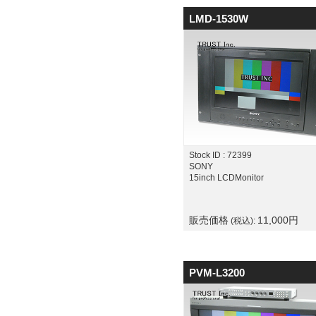
LMD-1530W
Stock ID : 72399
SONY
15inch LCDMonitor
販売価格
11,000
円
(税込):
PVM-L3200