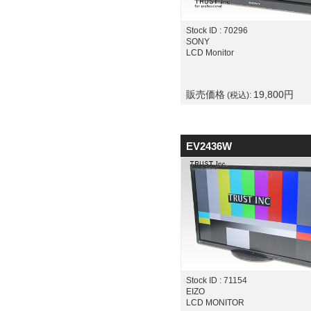
Stock ID : 70296
SONY
LCD Monitor
販売価格
19,800
円
(税込):
EV2436W
Stock ID : 71154
EIZO
LCD MONITOR