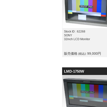
Stock ID : 62268
SONY
32inch LCD Monitor
販売価格
99,000
円
(税込):
LMD-1750W