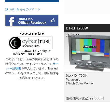
@_trust_tv からのツイート
BT-LH1700W
このサイトは、企業の実在証明と通信の
暗号化のため、サイバートラストの
サー
バー証明書
を導入しています。Trusted
Web シールをクリックして、検証結果を
Stock ID : 72084
ご確認いただけます。
Panasonic
17inch Color Monitor
販売価格
22,000
円
(税込):