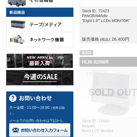
Stock ID : 72423
PANORAMAdtv
"Eight 1.8"" LCDs MONITOR"
販売価格
26,400
円
(税込):
HLM-920WR
月〜金曜 - 11:00〜18:00
（祝祭日除
く）
メールでのお問い合わせは下記から
Stock ID : 72482
Ikegami
9inch LCD Monitor