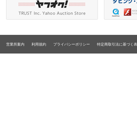
その他
SD仕様VTR
テロッパ/マーカ
HD仕様VTR
編集コントローラ
メモリーレコーダ/ディスクレコー
ダ
シグナルI/O
TBCリモート/RS422リモート
コンバータ
民生用VTR/監視防犯用VTR
ディストリビュータ
営業所案内
利用規約
プライバシーポリシー
特定商取引法に基づく
VTRインターフェース/アクセサリ
セレクタ/マトリック
TBC/FS
タイムコード関連
カラーコレクタ
パワーディストリビ
パッチ