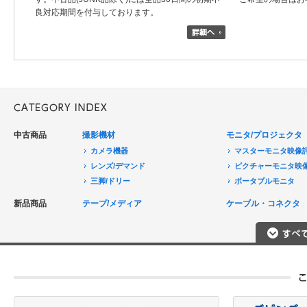
良対応期間を付与しております。
中古商品
撮影機材
モニタ/プロジェクタ
カメラ機器
マスターモニタ映像
レンズ/デマンド
ピクチャーモニタ映
三脚/ドリー
ポータブルモニタ
音声機器
民生用モニタ/大型テ
新品商品
テープ/メディア
ケーブル・コネクタ
電源機器
モニターアクセサリ
HDCAM/XDCAM
撮影用照明
プロジェクタ
DigitalBetacam/MPEGIMX
ポータブルレコーダ
プロジェクタアクセ
Betacam/BetacamSP/BetacamSX
カメラアクセサリ/CCU
HDV/DVCAM
ポータブルモニタ
編集機器
DVCPRO
エフェクタ/キーヤ
DLT/LTO
VTR
スイッチャ