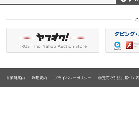
ポータブルレコーダ
プロジェクタアクセ
Betacam/BetacamSP/BetacamSX
カメラアクセサリ/CCU
HDV/DVCAM
ポータブルモニタ
編集機器
DVCPRO
エフェクタ/キーヤ
DLT/LTO
VTR
スイッチャ
その他
SD仕様VTR
テロッパ/マーカ
HD仕様VTR
編集コントローラ
メモリーレコーダ/ディスクレコー
ダ
シグナルI/O
TBCリモート/RS422リモート
コンバータ
民生用VTR/監視防犯用VTR
ディストリビュータ
営業所案内
利用規約
プライバシーポリシー
特定商取引法に基づく
VTRインターフェース/アクセサリ
セレクタ/マトリック
TBC/FS
タイムコード関連
カラーコレクタ
パワーディストリビ
パッチ