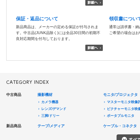
保証・返品について
領収書につい
新品商品は、メーカーの定める保証が付与されま
通常は請求書・納
す。中古品(JUNK品除く)には全品30日間の初期不
ご希望の場合はお
良対応期間を付与しております。
中古商品
撮影機材
モニタ/プロジェクタ
カメラ機器
マスターモニタ映像
レンズ/デマンド
ピクチャーモニタ映
三脚/ドリー
ポータブルモニタ
音声機器
民生用モニタ/大型テ
新品商品
テープ/メディア
ケーブル・コネクタ
電源機器
モニターアクセサリ
HDCAM/XDCAM
撮影用照明
プロジェクタ
DigitalBetacam/MPEGIMX