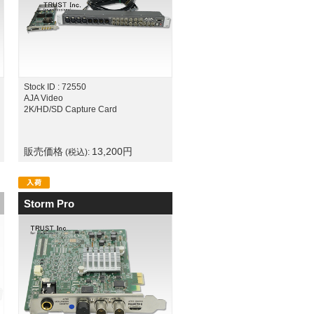
Stock ID : 72550
AJA Video
2K/HD/SD Capture Card
販売価格
13,200
円
(税込):
Storm Pro