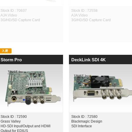
Stock ID : 70637
Stock ID : 72558
AJA Video
AJA Video
3G/HD/SD Capture Card
3G/HD/SD Capture Card
Storm Pro
DeckLink SDI 4K
Stock ID : 72590
Stock ID : 72580
Grass Valley
Blackmagic Design
HD-SDI Input/Output and HDMI
SDI Interface
Output for EDIUS