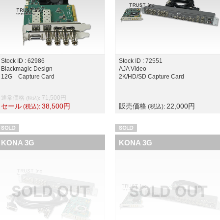
Stock ID : 62986
Stock ID : 72551
Blackmagic Design
AJA Video
12G Capture Card
2K/HD/SD Capture Card
通常価格
71,500
円
(税込):
セール
38,500
円
販売価格
22,000
円
(税込):
(税込):
KONA 3G
KONA 3G