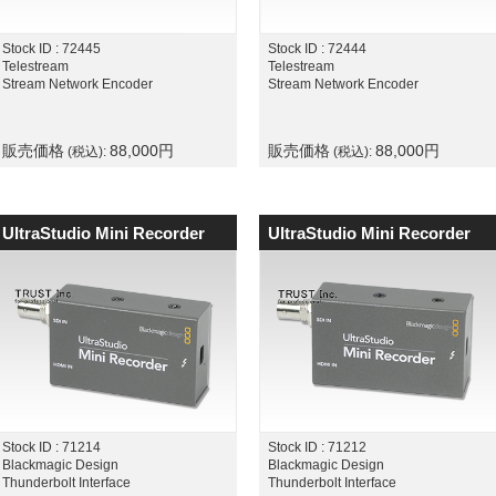
Stock ID : 72445
Stock ID : 72444
Telestream
Telestream
Stream Network Encoder
Stream Network Encoder
販売価格
88,000
円
販売価格
88,000
円
(税込):
(税込):
UltraStudio Mini Recorder
UltraStudio Mini Recorder
Stock ID : 71214
Stock ID : 71212
Blackmagic Design
Blackmagic Design
Thunderbolt Interface
Thunderbolt Interface