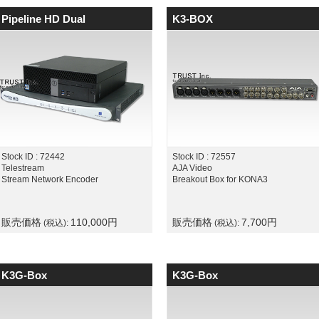
Pipeline HD Dual
K3-BOX
Stock ID : 72442
Stock ID : 72557
Telestream
AJA Video
Stream Network Encoder
Breakout Box for KONA3
販売価格
110,000
円
販売価格
7,700
円
(税込):
(税込):
K3G-Box
K3G-Box