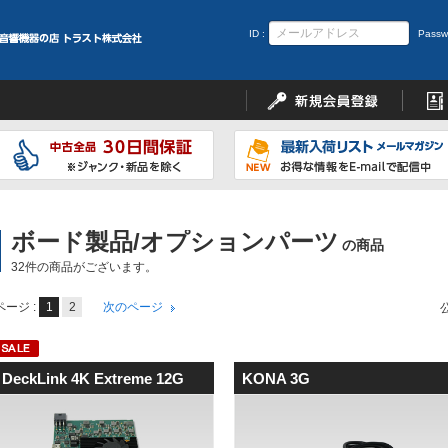
ID :
Passw
ボード製品/オプションパーツ
の商品
32件の商品がございます。
ページ :
1
2
次のページ
DeckLink 4K Extreme 12G
KONA 3G