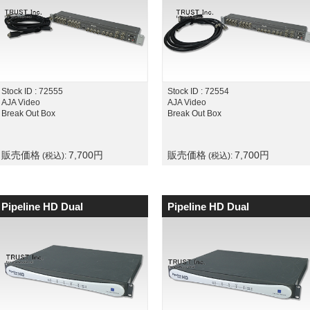
Stock ID : 72555
Stock ID : 72554
AJA Video
AJA Video
Break Out Box
Break Out Box
販売価格
7,700
円
販売価格
7,700
円
(税込):
(税込):
Pipeline HD Dual
Pipeline HD Dual