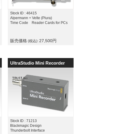
Stock ID : 46415
Alpermann + Velte (Plura)
Time Code Reader Cards for PCs
販売価格
27,500
円
(税込):
UltraStudio Mini Recorder
Stock ID : 71213
Blackmagic Design
Thunderbolt Interface