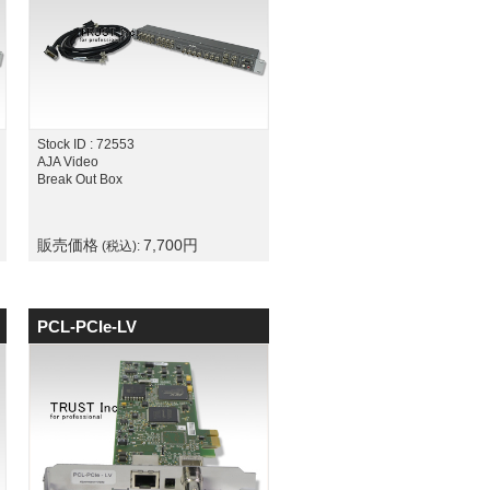
Stock ID : 72553
AJA Video
Break Out Box
販売価格
7,700
円
(税込):
PCL-PCIe-LV