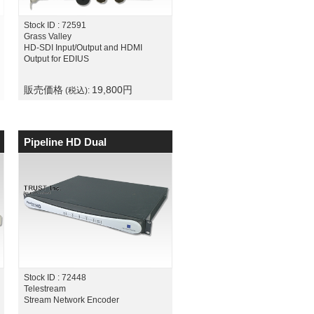
Stock ID : 72591
Grass Valley
HD-SDI Input/Output and HDMI
Output for EDIUS
販売価格
19,800
円
(税込):
Pipeline HD Dual
Stock ID : 72448
Telestream
Stream Network Encoder