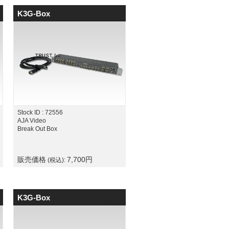
K3G-Box
Stock ID : 72556
AJA Video
Break Out Box
販売価格
7,700
円
(税込):
K3G-Box