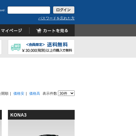
ord :
パスワードを忘れた方
公開順
価格安
価格高
表示件数
KONA3