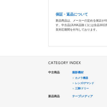
保証・返品について
新品商品は、メーカーの定める保証が
す。中古品(JUNK品除く)には全品30
良対応期間を付与しております。
中古商品
撮影機材
カメラ機器
レンズ/デマンド
三脚/ドリー
音声機器
新品商品
テープ/メディア
電源機器
HDCAM/XDCAM
撮影用照明
DigitalBetacam/MPEGIMX