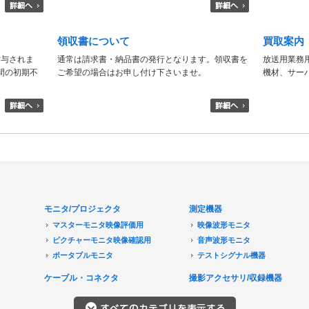
領収書について
買取案内
付与されま
通常は請求書・納品書の発行となります。領収書を
放送用業務
日間の初期不
ご希望の場合はお申し付け下さいませ。
機材、サー
モニタ/プロジェクタ
測定機器
マスターモニタ映像評価用
映像波形モニタ
ピクチャーモニタ映像確認用
音声波形モニタ
ポータブルモニタ
テストシグナル機器
民生用モニタ/大型テレビ
ケーブル・コネクタ
撮影アクセサリ/収録機器
モニターアクセサリ
音響機器
プロジェクタ
レコーダ/プレーヤ