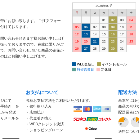
2026年07月
日
月
火
水
木
金
土
01
02
03
04
帯にお願い致します。 ご注文フォー
け付けております。
05
06
07
08
09
10
11
12
13
14
15
16
17
18
お問い合わせ頂きます様お願い申し上げ
19
20
21
22
23
24
25
り扱っておりますので、在庫に限りがご
26
27
28
29
30
31
ので、お問い合わせ頂いた商品の確保が
解のほどお願い申し上げます。
WEB更新日
イベント/セール
時短営業日
定休日
お支払について
配送方法
ージにて
各種お支払方法をご利用いただけます。
基本的にゆ
入手続き」を
・銀行振り込み
商品の形状
社から発送
・店頭払い
配送業者に
もりメールを
・代金引き換え
・WEBクレジット決済
・ショッピングローン
送料につい