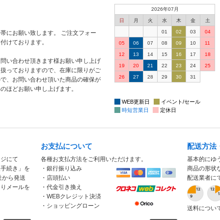
2026年07月
日
月
火
水
木
金
土
01
02
03
04
帯にお願い致します。 ご注文フォー
け付けております。
05
06
07
08
09
10
11
12
13
14
15
16
17
18
お問い合わせ頂きます様お願い申し上げ
19
20
21
22
23
24
25
り扱っておりますので、在庫に限りがご
26
27
28
29
30
31
ので、お問い合わせ頂いた商品の確保が
解のほどお願い申し上げます。
WEB更新日
イベント/セール
時短営業日
定休日
お支払について
配送方法
ージにて
各種お支払方法をご利用いただけます。
基本的にゆ
入手続き」を
・銀行振り込み
商品の形状
社から発送
・店頭払い
配送業者に
もりメールを
・代金引き換え
・WEBクレジット決済
・ショッピングローン
送料につい