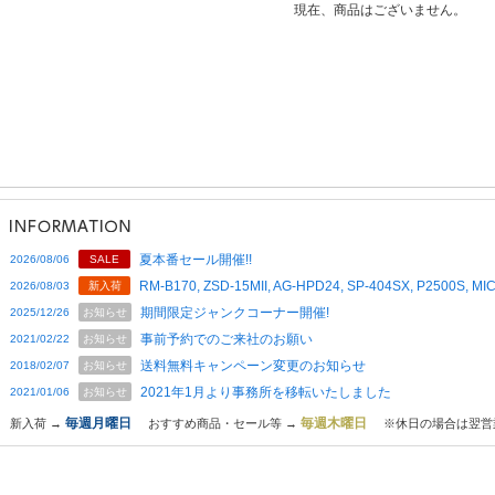
現在、商品はございません。
夏本番セール開催!!
2026/08/06
SALE
RM-B170, ZSD-15MII, AG-HPD24, SP-404SX, P2500S,
2026/08/03
新入荷
期間限定ジャンクコーナー開催!
2025/12/26
お知らせ
事前予約でのご来社のお願い
2021/02/22
お知らせ
送料無料キャンペーン変更のお知らせ
2018/02/07
お知らせ
2021年1月より事務所を移転いたしました
2021/01/06
お知らせ
毎週月曜日
毎週木曜日
新入荷 →
おすすめ商品・セール等 →
※休日の場合は翌営