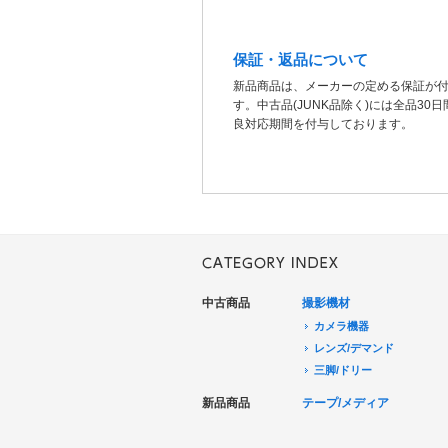
保証・返品について
新品商品は、メーカーの定める保証が
す。中古品(JUNK品除く)には全品30
良対応期間を付与しております。
中古商品
撮影機材
カメラ機器
レンズ/デマンド
三脚/ドリー
音声機器
新品商品
テープ/メディア
電源機器
HDCAM/XDCAM
撮影用照明
DigitalBetacam/MPEGIMX