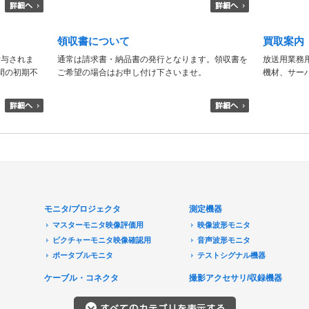
領収書について
買取案内
付与されま
通常は請求書・納品書の発行となります。領収書を
放送用業務
日間の初期不
ご希望の場合はお申し付け下さいませ。
機材、サー
モニタ/プロジェクタ
測定機器
マスターモニタ映像評価用
映像波形モニタ
ピクチャーモニタ映像確認用
音声波形モニタ
ポータブルモニタ
テストシグナル機器
民生用モニタ/大型テレビ
ケーブル・コネクタ
撮影アクセサリ/収録機器
モニターアクセサリ
音響機器
プロジェクタ
レコーダ/プレーヤ