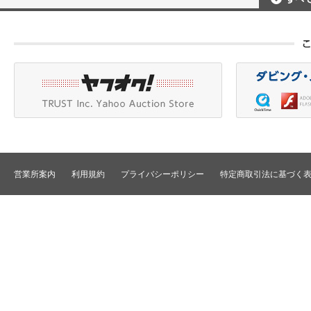
ポータブルレコーダ
プロジェクタアクセ
Betacam/BetacamSP/BetacamSX
カメラアクセサリ/CCU
HDV/DVCAM
ポータブルモニタ
編集機器
DVCPRO
エフェクタ/キーヤ
DLT/LTO
VTR
スイッチャ
その他
SD仕様VTR
テロッパ/マーカ
HD仕様VTR
編集コントローラ
メモリーレコーダ/ディスクレコー
ダ
シグナルI/O
TBCリモート/RS422リモート
コンバータ
民生用VTR/監視防犯用VTR
ディストリビュータ
営業所案内
利用規約
プライバシーポリシー
特定商取引法に基づく
VTRインターフェース/アクセサリ
セレクタ/マトリック
TBC/FS
タイムコード関連
カラーコレクタ
パワーディストリビ
パッチ