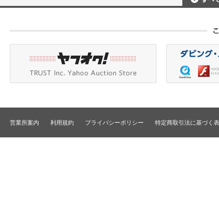
ポータブルレコーダ
プロジェクタアクセ
Betacam/BetacamSP/BetacamSX
カメラアクセサリ/CCU
HDV/DVCAM
ポータブルモニタ
編集機器
DVCPRO
エフェクタ/キーヤ
DLT/LTO
VTR
スイッチャ
その他
SD仕様VTR
テロッパ/マーカ
HD仕様VTR
編集コントローラ
メモリーレコーダ/ディスクレコー
ダ
シグナルI/O
TBCリモート/RS422リモート
コンバータ
民生用VTR/監視防犯用VTR
ディストリビュータ
営業所案内
利用規約
プライバシーポリシー
特定商取引法に基づく
VTRインターフェース/アクセサリ
セレクタ/マトリック
TBC/FS
タイムコード関連
カラーコレクタ
パワーディストリビ
パッチ