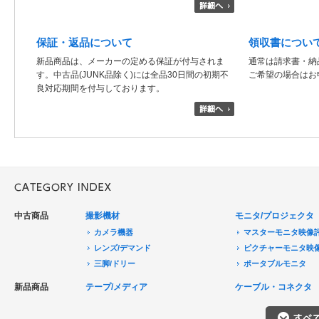
保証・返品について
領収書につい
新品商品は、メーカーの定める保証が付与されま
通常は請求書・納
す。中古品(JUNK品除く)には全品30日間の初期不
ご希望の場合はお
良対応期間を付与しております。
中古商品
撮影機材
モニタ/プロジェクタ
カメラ機器
マスターモニタ映像
レンズ/デマンド
ピクチャーモニタ映
三脚/ドリー
ポータブルモニタ
音声機器
民生用モニタ/大型テ
新品商品
テープ/メディア
ケーブル・コネクタ
電源機器
モニターアクセサリ
HDCAM/XDCAM
撮影用照明
プロジェクタ
DigitalBetacam/MPEGIMX