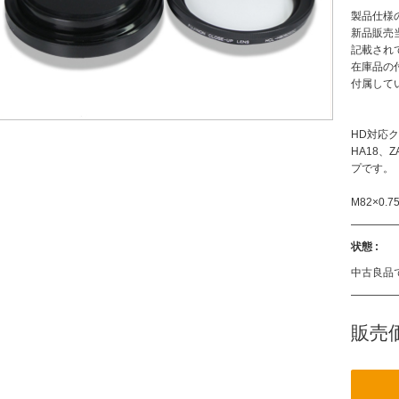
製品仕様
新品販売
記載され
在庫品の
付属して
HD対応
HA18、
プです。
M82×0.
状態 :
中古良品
販売価