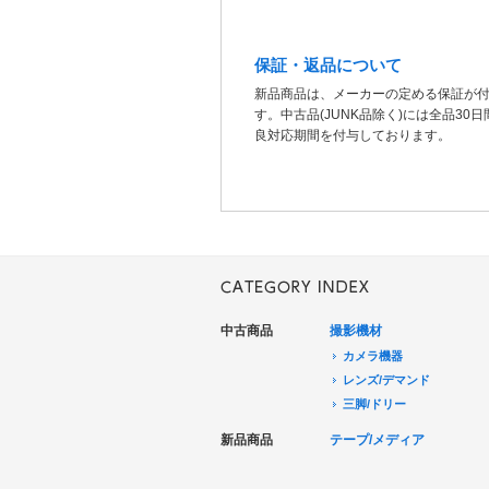
保証・返品について
新品商品は、メーカーの定める保証が
す。中古品(JUNK品除く)には全品30
良対応期間を付与しております。
中古商品
撮影機材
カメラ機器
レンズ/デマンド
三脚/ドリー
音声機器
新品商品
テープ/メディア
電源機器
HDCAM/XDCAM
撮影用照明
DigitalBetacam/MPEGIMX