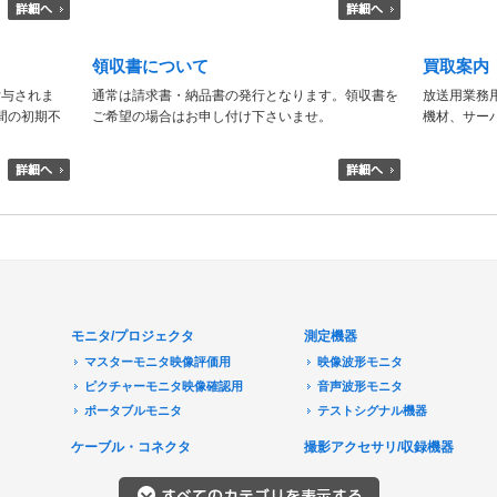
領収書について
買取案内
付与されま
通常は請求書・納品書の発行となります。領収書を
放送用業務
日間の初期不
ご希望の場合はお申し付け下さいませ。
機材、サー
モニタ/プロジェクタ
測定機器
マスターモニタ映像評価用
映像波形モニタ
ピクチャーモニタ映像確認用
音声波形モニタ
ポータブルモニタ
テストシグナル機器
民生用モニタ/大型テレビ
ケーブル・コネクタ
撮影アクセサリ/収録機器
モニターアクセサリ
音響機器
プロジェクタ
レコーダ/プレーヤ