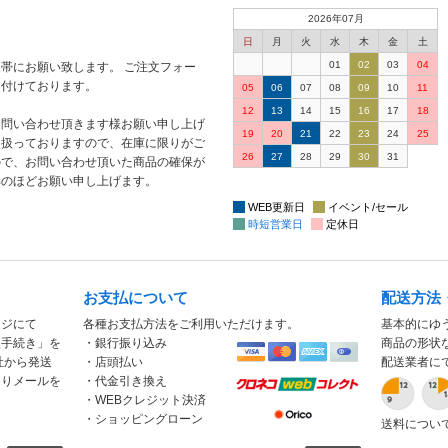
2026年07月
日
月
火
水
木
金
土
01
02
03
04
帯にお願い致します。 ご注文フォー
け付けております。
05
06
07
08
09
10
11
12
13
14
15
16
17
18
お問い合わせ頂きます様お願い申し上げ
19
20
21
22
23
24
25
り扱っておりますので、在庫に限りがご
26
27
28
29
30
31
ので、お問い合わせ頂いた商品の確保が
解のほどお願い申し上げます。
WEB更新日
イベント/セール
時短営業日
定休日
お支払について
配送方法
ージにて
各種お支払方法をご利用いただけます。
基本的にゆ
入手続き」を
・銀行振り込み
商品の形状
社から発送
・店頭払い
配送業者に
もりメールを
・代金引き換え
・WEBクレジット決済
・ショッピングローン
送料につい