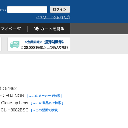
ord :
パスワードを忘れた方
D :
54462
 :
FUJINON
[ →このメーカーで検索 ]
Close-up Lens
[ →この製品名で検索 ]
HCL-H8082BSC
[→この型番で検索]
: