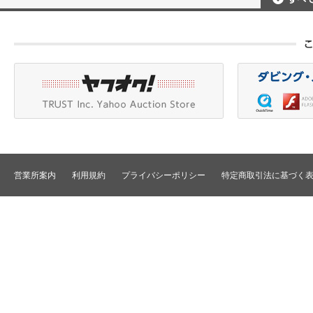
ポータブルレコーダ
プロジェクタアクセ
Betacam/BetacamSP/BetacamSX
カメラアクセサリ/CCU
HDV/DVCAM
ポータブルモニタ
編集機器
DVCPRO
エフェクタ/キーヤ
DLT/LTO
VTR
スイッチャ
その他
SD仕様VTR
テロッパ/マーカ
HD仕様VTR
編集コントローラ
メモリーレコーダ/ディスクレコー
ダ
シグナルI/O
TBCリモート/RS422リモート
コンバータ
民生用VTR/監視防犯用VTR
ディストリビュータ
営業所案内
利用規約
プライバシーポリシー
特定商取引法に基づく
VTRインターフェース/アクセサリ
セレクタ/マトリック
TBC/FS
タイムコード関連
カラーコレクタ
パワーディストリビ
パッチ