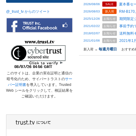
夏本番セー
2026/08/06
SALE
@_trust_tv からのツイート
RM-B170,
2026/08/03
新入荷
期間限定
2025/12/26
お知らせ
事前予約
2021/02/22
お知らせ
送料無料
2018/02/07
お知らせ
2021年
2021/01/06
お知らせ
毎週月曜日
新入荷 →
おすすめ
このサイトは、企業の実在証明と通信の
暗号化のため、サイバートラストの
サー
バー証明書
を導入しています。Trusted
Web シールをクリックして、検証結果を
ご確認いただけます。