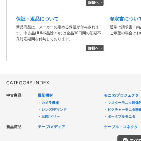
保証・返品について
領収書につい
新品商品は、メーカーの定める保証が付与されま
通常は請求書・納
す。中古品(JUNK品除く)には全品30日間の初期不
ご希望の場合はお
良対応期間を付与しております。
中古商品
撮影機材
モニタ/プロジェクタ
カメラ機器
マスターモニタ映像
レンズ/デマンド
ピクチャーモニタ映
三脚/ドリー
ポータブルモニタ
音声機器
民生用モニタ/大型テ
新品商品
テープ/メディア
ケーブル・コネクタ
電源機器
モニターアクセサリ
HDCAM/XDCAM
撮影用照明
プロジェクタ
DigitalBetacam/MPEGIMX