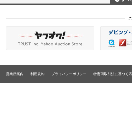
ポータブルレコーダ
プロジェクタアクセ
Betacam/BetacamSP/BetacamSX
カメラアクセサリ/CCU
HDV/DVCAM
ポータブルモニタ
編集機器
DVCPRO
エフェクタ/キーヤ
DLT/LTO
VTR
スイッチャ
その他
SD仕様VTR
テロッパ/マーカ
HD仕様VTR
編集コントローラ
メモリーレコーダ/ディスクレコー
ダ
シグナルI/O
TBCリモート/RS422リモート
コンバータ
民生用VTR/監視防犯用VTR
ディストリビュータ
営業所案内
利用規約
プライバシーポリシー
特定商取引法に基づく
VTRインターフェース/アクセサリ
セレクタ/マトリック
TBC/FS
タイムコード関連
カラーコレクタ
パワーディストリビ
パッチ