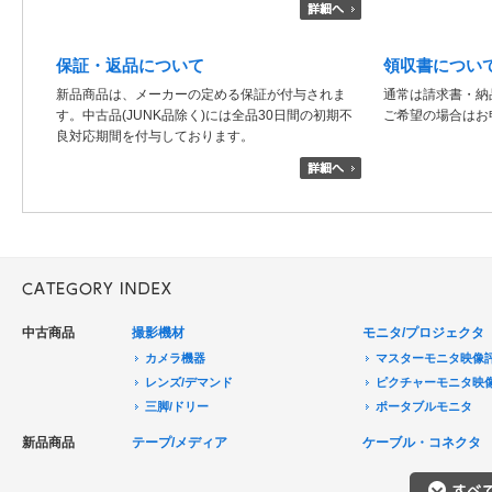
保証・返品について
領収書につい
新品商品は、メーカーの定める保証が付与されま
通常は請求書・納
す。中古品(JUNK品除く)には全品30日間の初期不
ご希望の場合はお
良対応期間を付与しております。
中古商品
撮影機材
モニタ/プロジェクタ
カメラ機器
マスターモニタ映像
レンズ/デマンド
ピクチャーモニタ映
三脚/ドリー
ポータブルモニタ
音声機器
民生用モニタ/大型テ
新品商品
テープ/メディア
ケーブル・コネクタ
電源機器
モニターアクセサリ
HDCAM/XDCAM
撮影用照明
プロジェクタ
DigitalBetacam/MPEGIMX