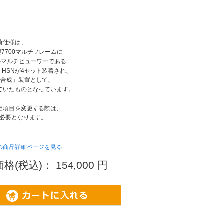
荷仕様は、
z社製7700マルチフレームに
outのマルチビューワーである
IP4-HSNが4セット装着され、
・合成」装置として、
ていたものとなっています。
定項目を変更する際は、
が必要となります。
の商品詳細ページを見る
格(税込)：
154,000
円