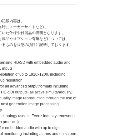
:
の記載内容は、
当時にメーカーサイトなどに
ていた仕様や付属品の説明となります。
付属品やオプション有無などについては、
いるものを状態の項目に記載しております。
sensing HD/SD with embedded audio and
 inputs
esolution of up to 1920x1200, including
p resolution
for all advanced output formats including:
 HD-SDI outputs (all active simultaneously)
 quality image reproduction through the use of
z next generation image processing
y
hnology used in Evertz industry renowned
n products)
 for embedded audio with up to eight
of monitoring including alarms and on screen