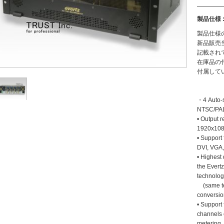
製品仕様 
製品仕様
新品販売
記載され
在庫品の
付属して
・4 Auto-
NTSC/PAL
• Output r
1920x1080
• Support 
DVI, VGA,
• Highest
the Evert
technolog
(same tec
conversio
• Support
channels 
metering