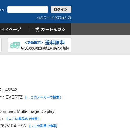
ord :
パスワードを忘れた方
D :
46642
 :
EVERTZ
[ →このメーカーで検索 ]
 Compact Multi-Image Display
or
[ →この製品名で検索 ]
767VIP4-HSN
[→この型番で検索]