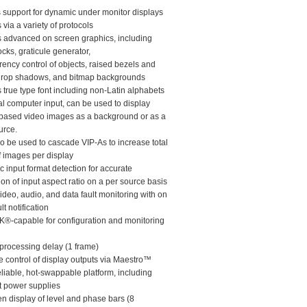
s support for dynamic under monitor displays
s via a variety of protocols
s advanced on screen graphics, including
cks, graticule generator,
ncy control of objects, raised bezels and
drop shadows, and bitmap backgrounds
 true type font including non-Latin alphabets
al computer input, can be used to display
ased video images as a background or as a
urce.
be used to cascade VIP-As to increase total
 images per display
c input format detection for accurate
on of input aspect ratio on a per source basis
 video, audio, and data fault monitoring with on
lt notification
NK®-capable for configuration and monitoring
 processing delay (1 frame)
e control of display outputs via Maestro™
eliable, hot-swappable platform, including
 power supplies
en display of level and phase bars (8