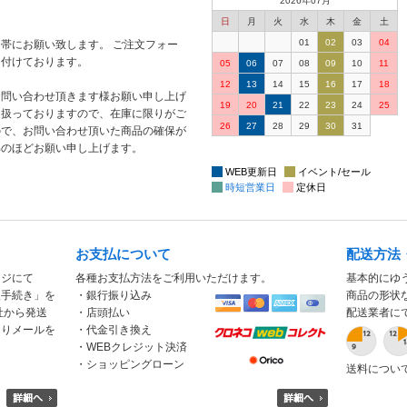
2026年07月
日
月
火
水
木
金
土
01
02
03
04
帯にお願い致します。 ご注文フォー
け付けております。
05
06
07
08
09
10
11
12
13
14
15
16
17
18
お問い合わせ頂きます様お願い申し上げ
19
20
21
22
23
24
25
り扱っておりますので、在庫に限りがご
26
27
28
29
30
31
ので、お問い合わせ頂いた商品の確保が
解のほどお願い申し上げます。
WEB更新日
イベント/セール
時短営業日
定休日
お支払について
配送方法
ージにて
各種お支払方法をご利用いただけます。
基本的にゆ
入手続き」を
・銀行振り込み
商品の形状
社から発送
・店頭払い
配送業者に
もりメールを
・代金引き換え
・WEBクレジット決済
・ショッピングローン
送料につい