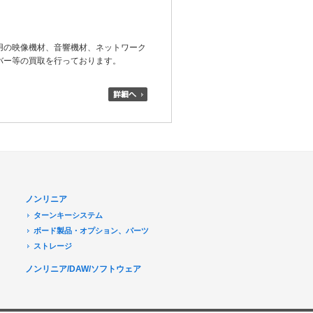
用の映像機材、音響機材、ネットワーク
バー等の買取を行っております。
ノンリニア
ターンキーシステム
ボード製品・オプション、パーツ
ストレージ
ノンリニア/DAW/ソフトウェア
デジタル放送関連
Transport Stream 関連
タ
Modulater関連