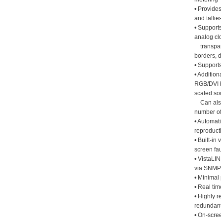
• Provide
and tallie
• Support
analog clo
transpare
borders, 
• Supports
• Addition
RGB/DVI b
scaled so
Can also 
number of
• Automati
reproducti
• Built-in
screen fau
• VistaLI
via SNMP
• Minimal
• Real tim
• Highly r
redundant
• On-scre