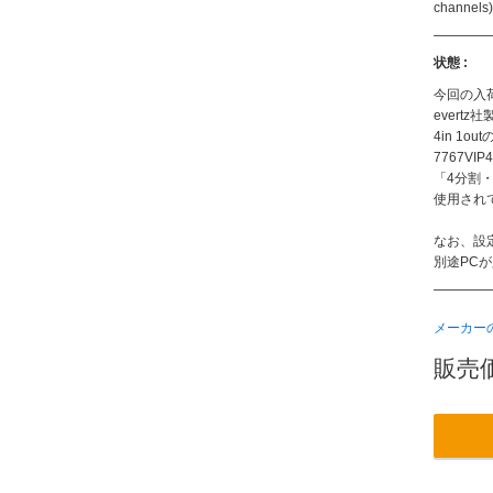
channels)
状態 :
今回の入
evert
4in 1
7767V
「4分割
使用され
なお、設
別途PC
メーカー
販売価