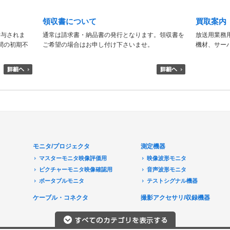
領収書について
買取案内
付与されま
通常は請求書・納品書の発行となります。領収書を
放送用業務
日間の初期不
ご希望の場合はお申し付け下さいませ。
機材、サー
モニタ/プロジェクタ
測定機器
マスターモニタ映像評価用
映像波形モニタ
ピクチャーモニタ映像確認用
音声波形モニタ
ポータブルモニタ
テストシグナル機器
民生用モニタ/大型テレビ
ケーブル・コネクタ
撮影アクセサリ/収録機器
モニターアクセサリ
音響機器
プロジェクタ
レコーダ/プレーヤ
プロジェクタアクセサリ
エフェクタ/コンプレッサ/リミッ