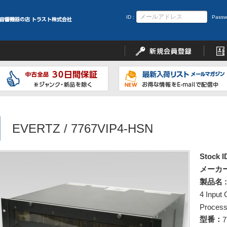
ID :
Passw
EVERTZ / 7767VIP4-HSN
Stock I
メーカー
製品名 :
4 Input
Process
型番：
7