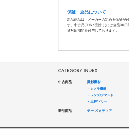
保証・返品について
新品商品は、メーカーの定める保証が
す。中古品(JUNK品除く)には全品30
良対応期間を付与しております。
中古商品
撮影機材
カメラ機器
レンズ/デマンド
三脚/ドリー
音声機器
新品商品
テープ/メディア
電源機器
HDCAM/XDCAM
撮影用照明
DigitalBetacam/MPEGIMX
ポータブルレコーダ