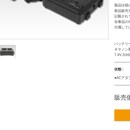
製品仕様
新品販売
記載され
在庫品の
付属して
バッテリ
キヤノン製
7.4V 2
状態 :
●ACアダ
販売価