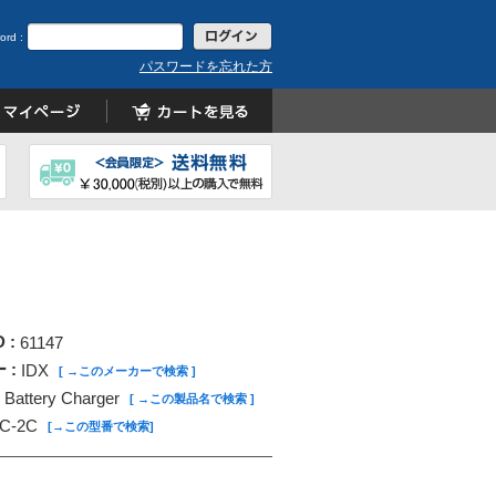
ord :
パスワードを忘れた方
D :
61147
 :
IDX
[ →このメーカーで検索 ]
Battery Charger
[ →この製品名で検索 ]
C-2C
[→この型番で検索]
: