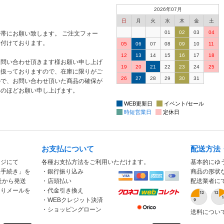
2026年07月
日
月
火
水
木
金
土
01
02
03
04
帯にお願い致します。 ご注文フォー
け付けております。
05
06
07
08
09
10
11
12
13
14
15
16
17
18
お問い合わせ頂きます様お願い申し上げ
19
20
21
22
23
24
25
り扱っておりますので、在庫に限りがご
26
27
28
29
30
31
ので、お問い合わせ頂いた商品の確保が
解のほどお願い申し上げます。
WEB更新日
イベント/セール
時短営業日
定休日
お支払について
配送方法
ージにて
各種お支払方法をご利用いただけます。
基本的にゆ
入手続き」を
・銀行振り込み
商品の形状
社から発送
・店頭払い
配送業者に
もりメールを
・代金引き換え
・WEBクレジット決済
・ショッピングローン
送料につい