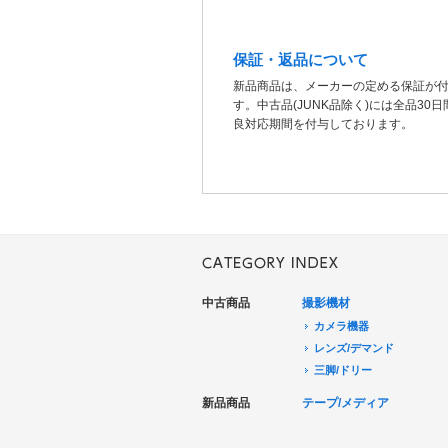
保証・返品について
新品商品は、メーカーの定める保証が
す。中古品(JUNK品除く)には全品30
良対応期間を付与しております。
中古商品
撮影機材
カメラ機器
レンズ/デマンド
三脚/ドリー
音声機器
新品商品
テープ/メディア
電源機器
HDCAM/XDCAM
撮影用照明
DigitalBetacam/MPEGIMX