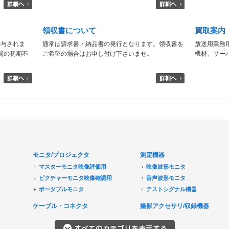
領収書について
買取案内
付与されま
通常は請求書・納品書の発行となります。領収書を
放送用業務
日間の初期不
ご希望の場合はお申し付け下さいませ。
機材、サー
モニタ/プロジェクタ
測定機器
マスターモニタ映像評価用
映像波形モニタ
ピクチャーモニタ映像確認用
音声波形モニタ
ポータブルモニタ
テストシグナル機器
民生用モニタ/大型テレビ
ケーブル・コネクタ
撮影アクセサリ/収録機器
モニターアクセサリ
音響機器
プロジェクタ
レコーダ/プレーヤ