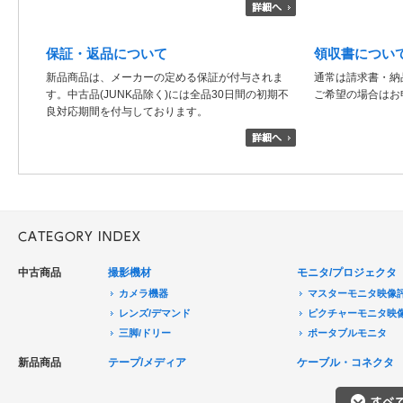
保証・返品について
領収書につい
新品商品は、メーカーの定める保証が付与されま
通常は請求書・納
す。中古品(JUNK品除く)には全品30日間の初期不
ご希望の場合はお
良対応期間を付与しております。
中古商品
撮影機材
モニタ/プロジェクタ
カメラ機器
マスターモニタ映像
レンズ/デマンド
ピクチャーモニタ映
三脚/ドリー
ポータブルモニタ
音声機器
民生用モニタ/大型テ
新品商品
テープ/メディア
ケーブル・コネクタ
電源機器
モニターアクセサリ
HDCAM/XDCAM
撮影用照明
プロジェクタ
DigitalBetacam/MPEGIMX