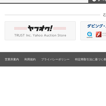
ポータブルレコーダ
プロジェクタアクセ
Betacam/BetacamSP/BetacamSX
カメラアクセサリ/CCU
HDV/DVCAM
ポータブルモニタ
編集機器
DVCPRO
エフェクタ/キーヤ
DLT/LTO
VTR
スイッチャ
その他
SD仕様VTR
テロッパ/マーカ
HD仕様VTR
編集コントローラ
メモリーレコーダ/ディスクレコー
ダ
シグナルI/O
TBCリモート/RS422リモート
コンバータ
民生用VTR/監視防犯用VTR
ディストリビュータ
営業所案内
利用規約
プライバシーポリシー
特定商取引法に基づく
VTRインターフェース/アクセサリ
セレクタ/マトリック
TBC/FS
タイムコード関連
カラーコレクタ
パワーディストリビ
パッチ