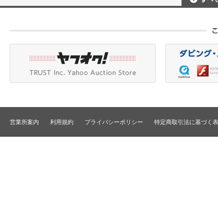
ポータブルレコーダ
プロジェクタアクセ
Betacam/BetacamSP/BetacamSX
カメラアクセサリ/CCU
HDV/DVCAM
ポータブルモニタ
編集機器
DVCPRO
エフェクタ/キーヤ
DLT/LTO
VTR
スイッチャ
その他
SD仕様VTR
テロッパ/マーカ
HD仕様VTR
編集コントローラ
メモリーレコーダ/ディスクレコー
ダ
シグナルI/O
TBCリモート/RS422リモート
コンバータ
民生用VTR/監視防犯用VTR
ディストリビュータ
営業所案内
利用規約
プライバシーポリシー
特定商取引法に基づく
VTRインターフェース/アクセサリ
セレクタ/マトリック
TBC/FS
タイムコード関連
カラーコレクタ
パワーディストリビ
パッチ