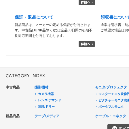
保証・返品について
領収書につい
新品商品は、メーカーの定める保証が付与されま
通常は請求書・納
す。中古品(JUNK品除く)には全品30日間の初期不
ご希望の場合はお
良対応期間を付与しております。
中古商品
撮影機材
モニタ/プロジェクタ
カメラ機器
マスターモニタ映像
レンズ/デマンド
ピクチャーモニタ映
三脚/ドリー
ポータブルモニタ
音声機器
民生用モニタ/大型テ
新品商品
テープ/メディア
ケーブル・コネクタ
電源機器
モニターアクセサリ
HDCAM/XDCAM
撮影用照明
プロジェクタ
DigitalBetacam/MPEGIMX