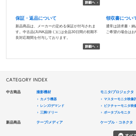
保証・返品について
領収書につい
新品商品は、メーカーの定める保証が付与されま
通常は請求書・納
す。中古品(JUNK品除く)には全品30日間の初期不
ご希望の場合はお
良対応期間を付与しております。
中古商品
撮影機材
モニタ/プロジェクタ
カメラ機器
マスターモニタ映像
レンズ/デマンド
ピクチャーモニタ映
三脚/ドリー
ポータブルモニタ
音声機器
民生用モニタ/大型テ
新品商品
テープ/メディア
ケーブル・コネクタ
電源機器
モニターアクセサリ
HDCAM/XDCAM
撮影用照明
プロジェクタ
DigitalBetacam/MPEGIMX