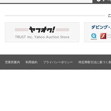
ポータブルレコーダ
プロジェクタアクセ
Betacam/BetacamSP/BetacamSX
カメラアクセサリ/CCU
HDV/DVCAM
ポータブルモニタ
編集機器
DVCPRO
エフェクタ/キーヤ
DLT/LTO
VTR
スイッチャ
その他
SD仕様VTR
テロッパ/マーカ
HD仕様VTR
編集コントローラ
メモリーレコーダ/ディスクレコー
ダ
シグナルI/O
TBCリモート/RS422リモート
コンバータ
民生用VTR/監視防犯用VTR
ディストリビュータ
営業所案内
利用規約
プライバシーポリシー
特定商取引法に基づく
VTRインターフェース/アクセサリ
セレクタ/マトリック
TBC/FS
タイムコード関連
カラーコレクタ
パワーディストリビ
パッチ