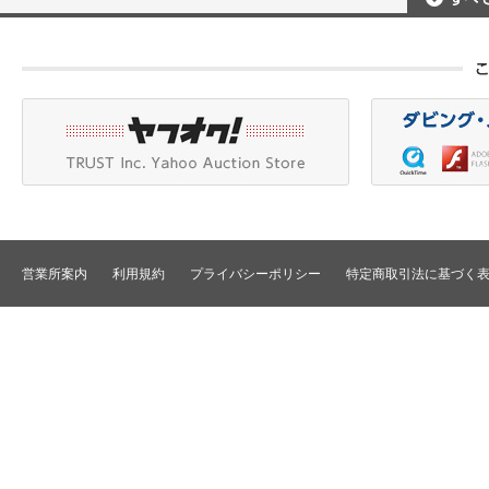
ポータブルレコーダ
プロジェクタアクセ
Betacam/BetacamSP/BetacamSX
カメラアクセサリ/CCU
HDV/DVCAM
ポータブルモニタ
編集機器
DVCPRO
エフェクタ/キーヤ
DLT/LTO
VTR
スイッチャ
その他
SD仕様VTR
テロッパ/マーカ
HD仕様VTR
編集コントローラ
メモリーレコーダ/ディスクレコー
ダ
シグナルI/O
TBCリモート/RS422リモート
コンバータ
民生用VTR/監視防犯用VTR
ディストリビュータ
営業所案内
利用規約
プライバシーポリシー
特定商取引法に基づく
VTRインターフェース/アクセサリ
セレクタ/マトリック
TBC/FS
タイムコード関連
カラーコレクタ
パワーディストリビ
パッチ