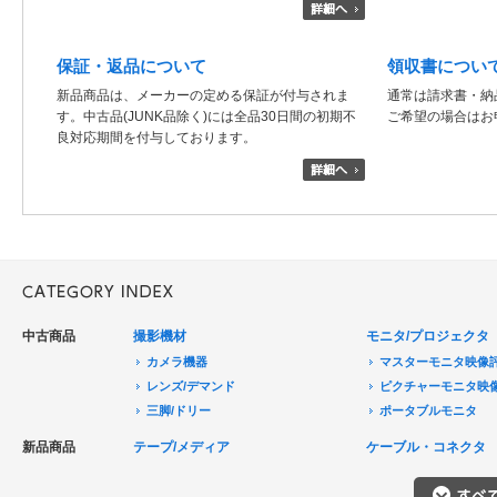
保証・返品について
領収書につい
新品商品は、メーカーの定める保証が付与されま
通常は請求書・納
す。中古品(JUNK品除く)には全品30日間の初期不
ご希望の場合はお
良対応期間を付与しております。
中古商品
撮影機材
モニタ/プロジェクタ
カメラ機器
マスターモニタ映像
レンズ/デマンド
ピクチャーモニタ映
三脚/ドリー
ポータブルモニタ
音声機器
民生用モニタ/大型テ
新品商品
テープ/メディア
ケーブル・コネクタ
電源機器
モニターアクセサリ
HDCAM/XDCAM
撮影用照明
プロジェクタ
DigitalBetacam/MPEGIMX