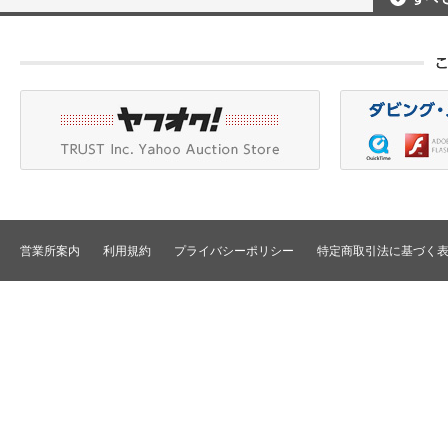
ポータブルレコーダ
プロジェクタアクセ
Betacam/BetacamSP/BetacamSX
カメラアクセサリ/CCU
HDV/DVCAM
ポータブルモニタ
編集機器
DVCPRO
エフェクタ/キーヤ
DLT/LTO
VTR
スイッチャ
その他
SD仕様VTR
テロッパ/マーカ
HD仕様VTR
編集コントローラ
メモリーレコーダ/ディスクレコー
ダ
シグナルI/O
TBCリモート/RS422リモート
コンバータ
民生用VTR/監視防犯用VTR
ディストリビュータ
営業所案内
利用規約
プライバシーポリシー
特定商取引法に基づく
VTRインターフェース/アクセサリ
セレクタ/マトリック
TBC/FS
タイムコード関連
カラーコレクタ
パワーディストリビ
パッチ