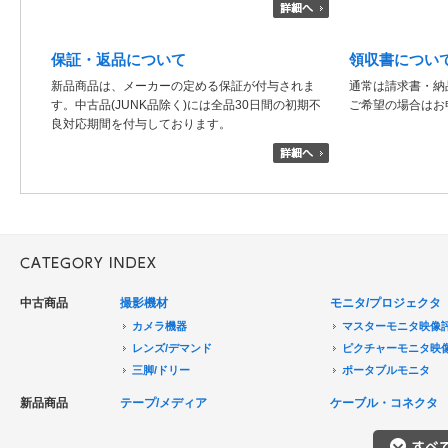
保証・返品について
領収書につい
新品商品は、メーカーの定める保証が付与されま
通常は請求書・納
す。中古品(JUNK品除く)には全品30日間の初期不
ご希望の場合はお
良対応期間を付与しております。
中古商品
撮影機材
モニタ/プロジェクタ
カメラ機器
マスターモニタ映像
レンズ/デマンド
ピクチャーモニタ映
三脚/ドリー
ポータブルモニタ
音声機器
民生用モニタ/大型テ
新品商品
テープ/メディア
ケーブル・コネクタ
電源機器
モニターアクセサリ
HDCAM/XDCAM
撮影用照明
プロジェクタ
DigitalBetacam/MPEGIMX