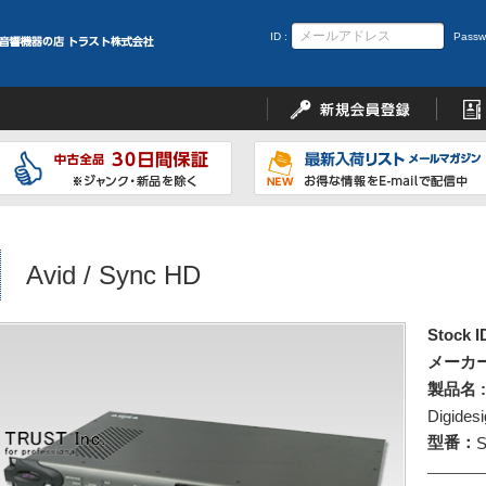
ID :
Passw
Avid / Sync HD
Stock I
メーカー
製品名 :
Digides
型番：
S