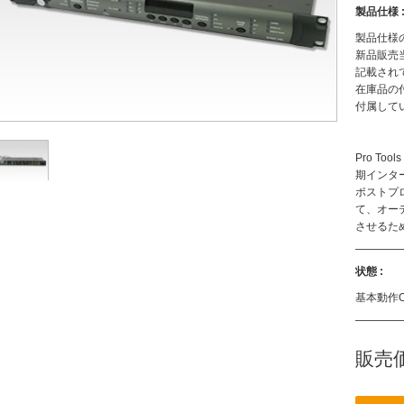
製品仕様 
製品仕様
新品販売
記載され
在庫品の
付属して
Pro T
期インタ
ポストプ
て、オー
させるた
状態 :
基本動作
販売価