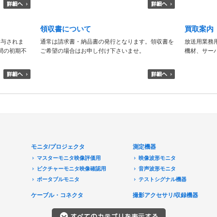
領収書について
買取案内
付与されま
通常は請求書・納品書の発行となります。領収書を
放送用業務
日間の初期不
ご希望の場合はお申し付け下さいませ。
機材、サー
モニタ/プロジェクタ
測定機器
マスターモニタ映像評価用
映像波形モニタ
ピクチャーモニタ映像確認用
音声波形モニタ
ポータブルモニタ
テストシグナル機器
民生用モニタ/大型テレビ
ケーブル・コネクタ
撮影アクセサリ/収録機器
モニターアクセサリ
音響機器
プロジェクタ
レコーダ/プレーヤ