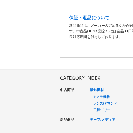
保証・返品について
新品商品は、メーカーの定める保証が
す。中古品(JUNK品除く)には全品30
良対応期間を付与しております。
中古商品
撮影機材
カメラ機器
レンズ/デマンド
三脚/ドリー
音声機器
新品商品
テープ/メディア
電源機器
HDCAM/XDCAM
撮影用照明
DigitalBetacam/MPEGIMX