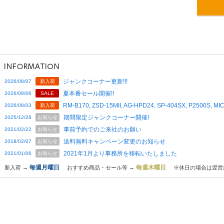
ジャンクコーナー更新!!!
2026/08/07
新入荷
夏本番セール開催!!
2026/08/06
SALE
RM-B170, ZSD-15MII, AG-HPD24, SP-404SX, P2500S,
2026/08/03
新入荷
期間限定ジャンクコーナー開催!
2025/12/26
お知らせ
事前予約でのご来社のお願い
2021/02/22
お知らせ
送料無料キャンペーン変更のお知らせ
2018/02/07
お知らせ
2021年1月より事務所を移転いたしました
2021/01/06
お知らせ
毎週月曜日
毎週木曜日
新入荷 →
おすすめ商品・セール等 →
※休日の場合は翌営