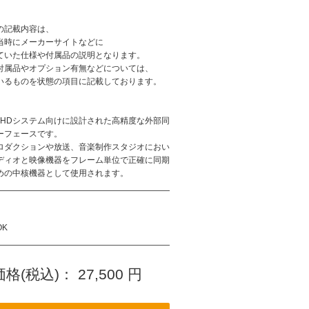
:
の記載内容は、
当時にメーカーサイトなどに
ていた仕様や付属品の説明となります。
付属品やオプション有無などについては、
いるものを状態の項目に記載しております。
ools HDシステム向けに設計された高精度な外部同
ーフェースです。
ロダクションや放送、音楽制作スタジオにおい
ディオと映像機器をフレーム単位で正確に同期
めの中核機器として使用されます。
OK
格(税込)：
27,500
円