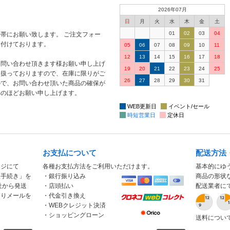
2026年07月
日
月
火
水
木
金
土
01
02
03
04
帯にお願い致します。 ご注文フォー
け付けております。
05
06
07
08
09
10
11
12
13
14
15
16
17
18
お問い合わせ頂きます様お願い申し上げ
19
20
21
22
23
24
25
り扱っておりますので、在庫に限りがご
26
27
28
29
30
31
ので、お問い合わせ頂いた商品の確保が
解のほどお願い申し上げます。
WEB更新日
イベント/セール
時短営業日
定休日
お支払について
配送方法
ージにて
各種お支払方法をご利用いただけます。
基本的にゆ
入手続き」を
・銀行振り込み
商品の形状
社から発送
・店頭払い
配送業者に
もりメールを
・代金引き換え
・WEBクレジット決済
・ショッピングローン
送料につい