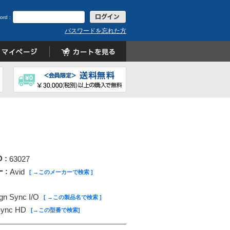
ord :
パスワードを忘れた方
D :
63027
 :
Avid
[ →このメーカーで検索 ]
ign Sync I/O
[ →この製品名で検索 ]
ync HD
[→この型番で検索]