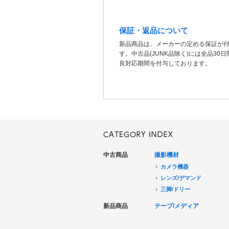
保証・返品について
新品商品は、メーカーの定める保証が
す。中古品(JUNK品除く)には全品30
良対応期間を付与しております。
中古商品
撮影機材
カメラ機器
レンズ/デマンド
三脚/ドリー
音声機器
新品商品
テープ/メディア
電源機器
HDCAM/XDCAM
撮影用照明
DigitalBetacam/MPEGIMX