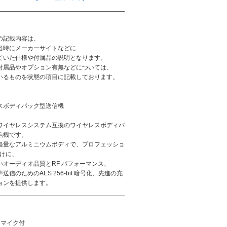
:
の記載内容は、
当時にメーカーサイトなどに
ていた仕様や付属品の説明となります。
付属品やオプション有無などについては、
いるものを状態の項目に記載しております。
スボディパック型送信機
ワイヤレスシステム互換のワイヤレスボディパ
信機です。
軽量なアルミニウムボディで、プロフェッショ
向けに、
いオーディオ品質とRF パフォーマンス、
送信のためのAES 256-bit 暗号化、先進の充
ョンを提供します。
アマイク付