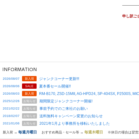
申し訳ご
ジャンクコーナー更新!!!
2026/08/07
新入荷
夏本番セール開催!!
2026/08/06
SALE
RM-B170, ZSD-15MII, AG-HPD24, SP-404SX, P2500S,
2026/08/03
新入荷
期間限定ジャンクコーナー開催!
2025/12/26
お知らせ
事前予約でのご来社のお願い
2021/02/22
お知らせ
送料無料キャンペーン変更のお知らせ
2018/02/07
お知らせ
2021年1月より事務所を移転いたしました
2021/01/06
お知らせ
毎週月曜日
毎週木曜日
新入荷 →
おすすめ商品・セール等 →
※休日の場合は翌営