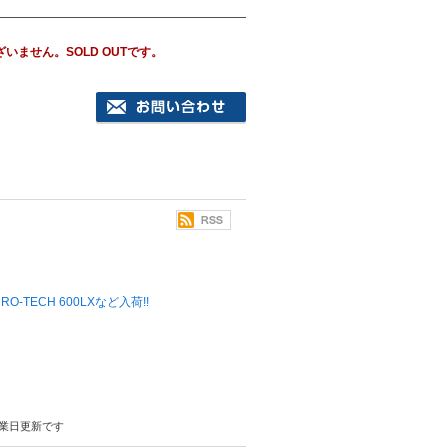
ざいません。
SOLD OUT
です。
 MICRO-TECH 600LXなど入荷!!
業日更新です