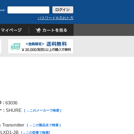
ord :
パスワードを忘れた方
D :
63036
 :
SHURE
[ →このメーカーで検索 ]
 Transmitter
[ →この製品名で検索 ]
LXD1-JB
[→この型番で検索]