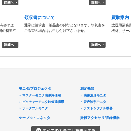
領収書について
買取案内
付与されま
通常は請求書・納品書の発行となります。領収書を
放送用業務
日間の初期不
ご希望の場合はお申し付け下さいませ。
機材、サー
モニタ/プロジェクタ
測定機器
マスターモニタ映像評価用
映像波形モニタ
ピクチャーモニタ映像確認用
音声波形モニタ
ポータブルモニタ
テストシグナル機器
民生用モニタ/大型テレビ
ケーブル・コネクタ
撮影アクセサリ/収録機器
モニターアクセサリ
音響機器
プロジェクタ
レコーダ/プレーヤ