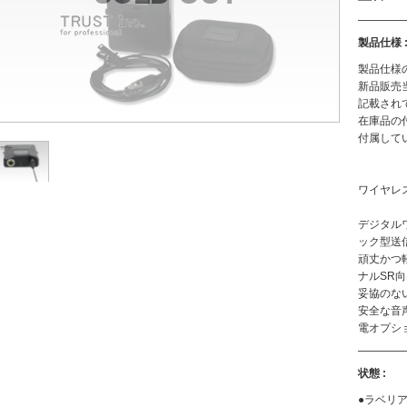
製品仕様 
製品仕様
新品販売
記載され
在庫品の
付属して
ワイヤレ
デジタル
ック型送
頑丈かつ
ナルSR
妥協のな
安全な音声
電オプシ
状態 :
●ラベリ