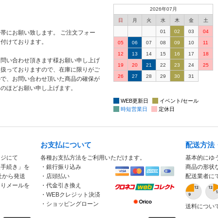
2026年07月
日
月
火
水
木
金
土
01
02
03
04
帯にお願い致します。 ご注文フォー
け付けております。
05
06
07
08
09
10
11
12
13
14
15
16
17
18
お問い合わせ頂きます様お願い申し上げ
19
20
21
22
23
24
25
り扱っておりますので、在庫に限りがご
26
27
28
29
30
31
ので、お問い合わせ頂いた商品の確保が
解のほどお願い申し上げます。
WEB更新日
イベント/セール
時短営業日
定休日
お支払について
配送方法
ージにて
各種お支払方法をご利用いただけます。
基本的にゆ
入手続き」を
・銀行振り込み
商品の形状
社から発送
・店頭払い
配送業者に
もりメールを
・代金引き換え
・WEBクレジット決済
・ショッピングローン
送料につい