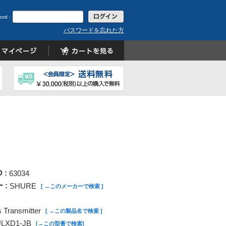
ord :
パスワードを忘れた方
D :
63034
 :
SHURE
[ →このメーカーで検索 ]
 Transmitter
[ →この製品名で検索 ]
LXD1-JB
[→この型番で検索]