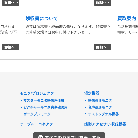
領収書について
買取案内
付与されま
通常は請求書・納品書の発行となります。領収書を
放送用業務
日間の初期不
ご希望の場合はお申し付け下さいませ。
機材、サー
モニタ/プロジェクタ
測定機器
マスターモニタ映像評価用
映像波形モニタ
ピクチャーモニタ映像確認用
音声波形モニタ
ポータブルモニタ
テストシグナル機器
民生用モニタ/大型テレビ
ケーブル・コネクタ
撮影アクセサリ/収録機器
モニターアクセサリ
音響機器
プロジェクタ
レコーダ/プレーヤ