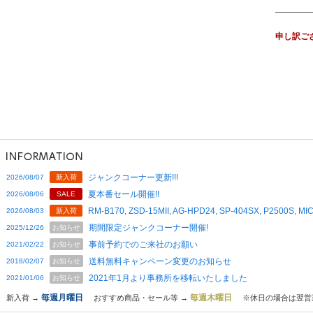
申し訳ご
ジャンクコーナー更新!!!
2026/08/07
新入荷
夏本番セール開催!!
2026/08/06
SALE
RM-B170, ZSD-15MII, AG-HPD24, SP-404SX, P2500S,
2026/08/03
新入荷
期間限定ジャンクコーナー開催!
2025/12/26
お知らせ
事前予約でのご来社のお願い
2021/02/22
お知らせ
送料無料キャンペーン変更のお知らせ
2018/02/07
お知らせ
2021年1月より事務所を移転いたしました
2021/01/06
お知らせ
毎週月曜日
毎週木曜日
新入荷 →
おすすめ商品・セール等 →
※休日の場合は翌営