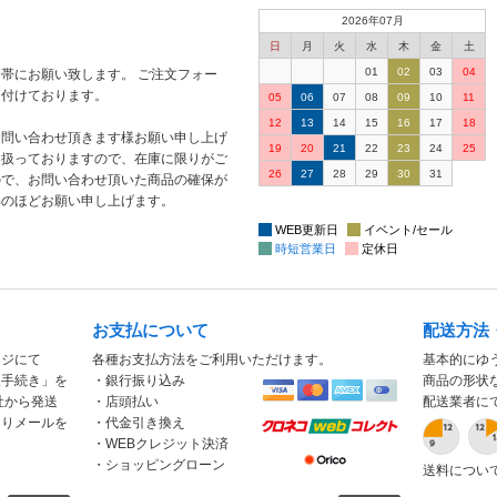
2026年07月
日
月
火
水
木
金
土
01
02
03
04
帯にお願い致します。 ご注文フォー
け付けております。
05
06
07
08
09
10
11
12
13
14
15
16
17
18
お問い合わせ頂きます様お願い申し上げ
19
20
21
22
23
24
25
り扱っておりますので、在庫に限りがご
26
27
28
29
30
31
ので、お問い合わせ頂いた商品の確保が
解のほどお願い申し上げます。
WEB更新日
イベント/セール
時短営業日
定休日
お支払について
配送方法
ージにて
各種お支払方法をご利用いただけます。
基本的にゆ
入手続き」を
・銀行振り込み
商品の形状
社から発送
・店頭払い
配送業者に
もりメールを
・代金引き換え
・WEBクレジット決済
・ショッピングローン
送料につい