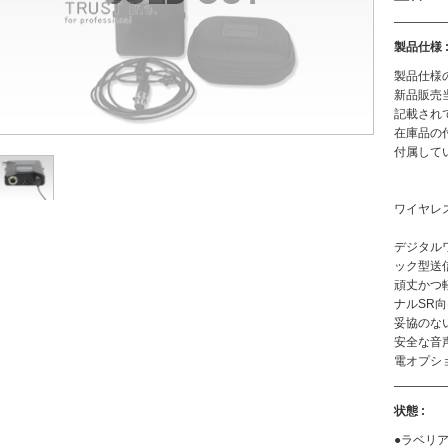
製品仕様 
製品仕様
新品販売
記載され
在庫品の
付属して
ワイヤレ
デジタル
ック型送
頑丈かつ
ナルSR
妥協のな
安全な音声
電オプシ
状態 :
●ラベリ