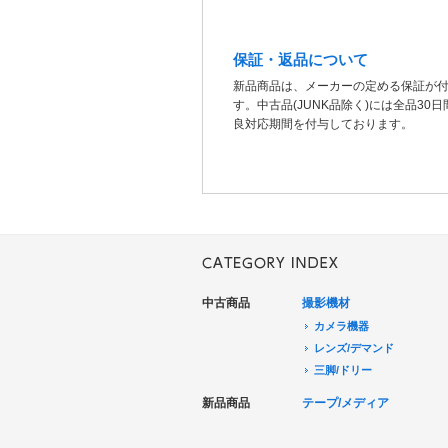
保証・返品について
新品商品は、メーカーの定める保証が
す。中古品(JUNK品除く)には全品30
良対応期間を付与しております。
中古商品
撮影機材
カメラ機器
レンズ/デマンド
三脚/ドリー
音声機器
新品商品
テープ/メディア
電源機器
HDCAM/XDCAM
撮影用照明
DigitalBetacam/MPEGIMX