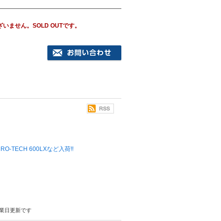
ざいません。
SOLD OUT
です。
 MICRO-TECH 600LXなど入荷!!
業日更新です