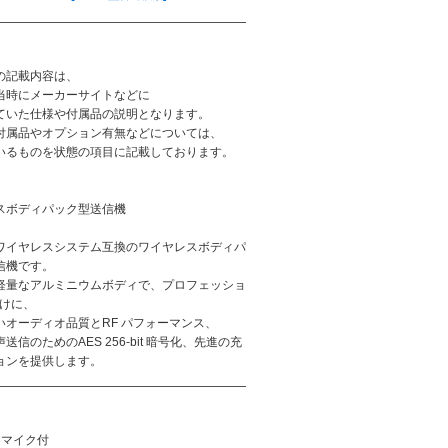
:
の記載内容は、
当時にメーカーサイトなどに
ていた仕様や付属品の説明となります。
付属品やオプション有無などについては、
いるものを状態の項目に記載しております。
スボディパック型送信機
ワイヤレスシステム互換のワイヤレスボディパ
信機です。
軽量なアルミニウムボディで、プロフェッショ
向けに、
いオーディオ品質とRF パフォーマンス、
送信のためのAES 256-bit 暗号化、先進の充
ョンを提供します。
アマイク付