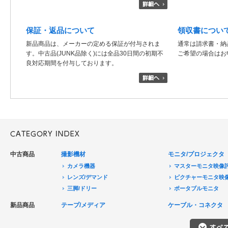
保証・返品について
領収書につい
新品商品は、メーカーの定める保証が付与されま
通常は請求書・納
す。中古品(JUNK品除く)には全品30日間の初期不
ご希望の場合はお
良対応期間を付与しております。
中古商品
撮影機材
モニタ/プロジェクタ
カメラ機器
マスターモニタ映像
レンズ/デマンド
ピクチャーモニタ映
三脚/ドリー
ポータブルモニタ
音声機器
民生用モニタ/大型テ
新品商品
テープ/メディア
ケーブル・コネクタ
電源機器
モニターアクセサリ
HDCAM/XDCAM
撮影用照明
プロジェクタ
DigitalBetacam/MPEGIMX