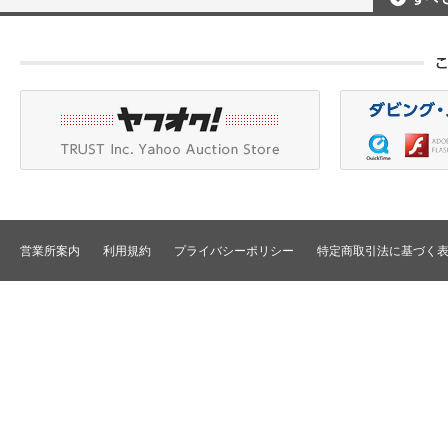
ポータブルレコーダ
プロジェクタアクセ
Betacam/BetacamSP/BetacamSX
カメラアクセサリ/CCU
HDV/DVCAM
ポータブルモニタ
編集機器
DVCPRO
エフェクタ/キーヤ
DLT/LTO
VTR
スイッチャ
その他
SD仕様VTR
テロッパ/マーカ
HD仕様VTR
編集コントローラ
メモリーレコーダ/ディスクレコー
ダ
シグナルI/O
TBCリモート/RS422リモート
コンバータ
民生用VTR/監視防犯用VTR
ディストリビュータ
営業所案内
利用規約
プライバシーポリシー
特定商取引法に基づく
VTRインターフェース/アクセサリ
セレクタ/マトリック
TBC/FS
タイムコード関連
カラーコレクタ
パワーディストリビ
パッチ