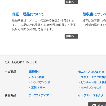
保証・返品について
領収書につい
新品商品は、メーカーの定める保証が付与されま
通常は請求書・納
す。中古品(JUNK品除く)には全品30日間の初期不
ご希望の場合はお
良対応期間を付与しております。
中古商品
撮影機材
モニタ/プロジェクタ
カメラ機器
マスターモニタ映像
レンズ/デマンド
ピクチャーモニタ映
三脚/ドリー
ポータブルモニタ
音声機器
民生用モニタ/大型テ
新品商品
テープ/メディア
ケーブル・コネクタ
電源機器
モニターアクセサリ
HDCAM/XDCAM
撮影用照明
プロジェクタ
DigitalBetacam/MPEGIMX