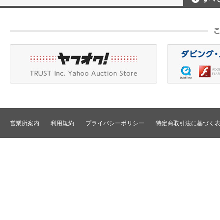
ポータブルレコーダ
プロジェクタアクセ
Betacam/BetacamSP/BetacamSX
カメラアクセサリ/CCU
HDV/DVCAM
ポータブルモニタ
編集機器
DVCPRO
エフェクタ/キーヤ
DLT/LTO
VTR
スイッチャ
その他
SD仕様VTR
テロッパ/マーカ
HD仕様VTR
編集コントローラ
メモリーレコーダ/ディスクレコー
ダ
シグナルI/O
TBCリモート/RS422リモート
コンバータ
民生用VTR/監視防犯用VTR
ディストリビュータ
営業所案内
利用規約
プライバシーポリシー
特定商取引法に基づく
VTRインターフェース/アクセサリ
セレクタ/マトリック
TBC/FS
タイムコード関連
カラーコレクタ
パワーディストリビ
パッチ