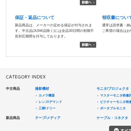
保証・返品について
領収書につい
新品商品は、メーカーの定める保証が付与されま
通常は請求書・納
す。中古品(JUNK品除く)には全品30日間の初期不
ご希望の場合はお
良対応期間を付与しております。
中古商品
撮影機材
モニタ/プロジェクタ
カメラ機器
マスターモニタ映像
レンズ/デマンド
ピクチャーモニタ映
三脚/ドリー
ポータブルモニタ
音声機器
民生用モニタ/大型テ
新品商品
テープ/メディア
ケーブル・コネクタ
電源機器
モニターアクセサリ
HDCAM/XDCAM
撮影用照明
プロジェクタ
DigitalBetacam/MPEGIMX