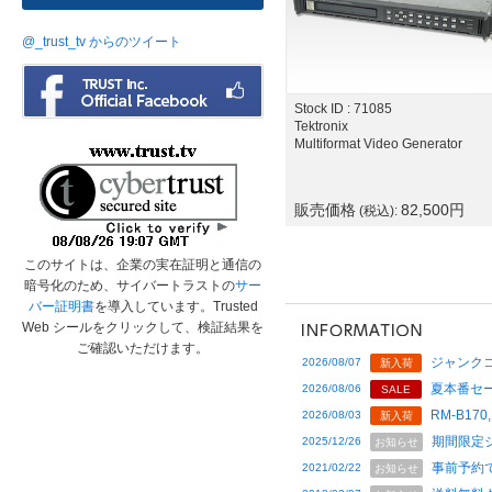
@_trust_tv からのツイート
Stock ID : 71085
Tektronix
Multiformat Video Generator
販売価格
82,500
円
(税込):
このサイトは、企業の実在証明と通信の
暗号化のため、サイバートラストの
サー
バー証明書
を導入しています。Trusted
Web シールをクリックして、検証結果を
ご確認いただけます。
ジャンクコ
2026/08/07
新入荷
夏本番セー
2026/08/06
SALE
RM-B170,
2026/08/03
新入荷
期間限定
2025/12/26
お知らせ
事前予約
2021/02/22
お知らせ