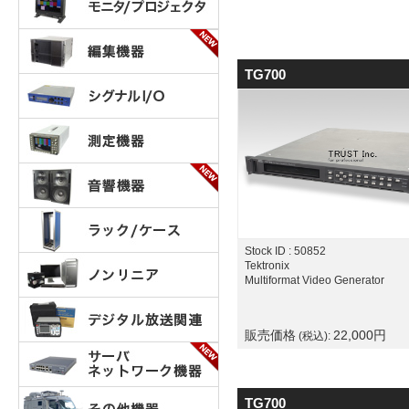
TG700
Stock ID : 50852
Tektronix
Multiformat Video Generator
販売価格
22,000
円
(税込):
TG700