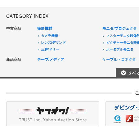
中古商品
撮影機材
モニタ/プロジェクタ
カメラ機器
マスターモニタ映像
レンズ/デマンド
ピクチャーモニタ映
三脚/ドリー
ポータブルモニタ
音声機器
民生用モニタ/大型テ
新品商品
テープ/メディア
ケーブル・コネクタ
電源機器
モニターアクセサリ
HDCAM/XDCAM
撮影用照明
プロジェクタ
DigitalBetacam/MPEGIMX
ポータブルレコーダ
プロジェクタアクセ
Betacam/BetacamSP/BetacamSX
カメラアクセサリ/CCU
HDV/DVCAM
ポータブルモニタ
編集機器
DVCPRO
エフェクタ/キーヤ
DLT/LTO
VTR
スイッチャ
その他
SD仕様VTR
テロッパ/マーカ
HD仕様VTR
編集コントローラ
メモリーレコーダ/ディスクレコー
ダ
シグナルI/O
TBCリモート/RS422リモート