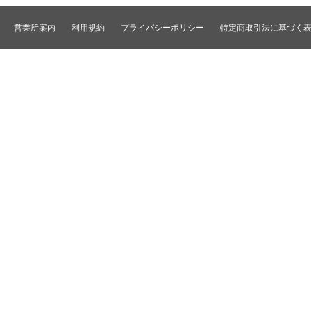
コンバータ
民生用VTR/監視防犯用VTR
ディストリビュータ
営業所案内
利用規約
プライバシーポリシー
特定商取引法に基づく
VTRインターフェース/アクセサリ
セレクタ/マトリック
TBC/FS
タイムコード関連
カラーコレクタ
パワーディストリビ
パッチ