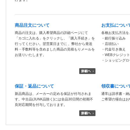
商品注文について
お支払につい
商品の注文は、購入希望商品の詳細ページにて
各種お支払方法を
「カゴに入れる」をクリックし、「購入手続き」を
・銀行振り込み
行ってください。翌営業日までに 、弊社から発送
・店頭払い
料・手数料等を含めました商品の見積もりメールを
・代金引き換え
お送りいたします。
・WEBクレジッ
・ショッピングロ
保証・返品について
領収書につい
新品商品は、メーカーの定める保証が付与されま
通常は請求書・納
す。中古品(JUNK品除く)には全品30日間の初期不
ご希望の場合はお
良対応期間を付与しております。