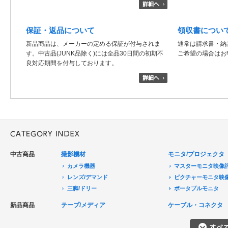
保証・返品について
領収書につい
新品商品は、メーカーの定める保証が付与されま
通常は請求書・納
す。中古品(JUNK品除く)には全品30日間の初期不
ご希望の場合はお
良対応期間を付与しております。
中古商品
撮影機材
モニタ/プロジェクタ
カメラ機器
マスターモニタ映像
レンズ/デマンド
ピクチャーモニタ映
三脚/ドリー
ポータブルモニタ
音声機器
民生用モニタ/大型テ
新品商品
テープ/メディア
ケーブル・コネクタ
電源機器
モニターアクセサリ
HDCAM/XDCAM
撮影用照明
プロジェクタ
DigitalBetacam/MPEGIMX