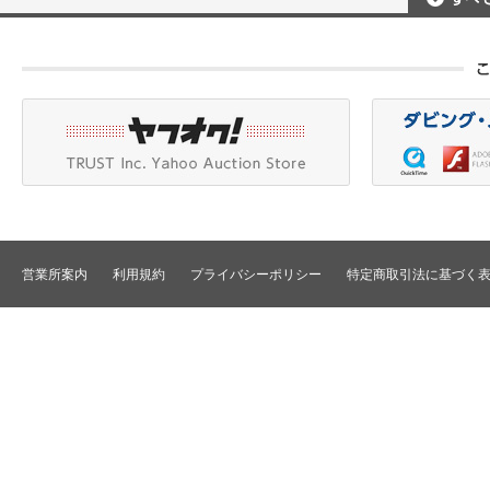
ポータブルレコーダ
プロジェクタアクセ
Betacam/BetacamSP/BetacamSX
カメラアクセサリ/CCU
HDV/DVCAM
ポータブルモニタ
編集機器
DVCPRO
エフェクタ/キーヤ
DLT/LTO
VTR
スイッチャ
その他
SD仕様VTR
テロッパ/マーカ
HD仕様VTR
編集コントローラ
メモリーレコーダ/ディスクレコー
ダ
シグナルI/O
TBCリモート/RS422リモート
コンバータ
民生用VTR/監視防犯用VTR
ディストリビュータ
営業所案内
利用規約
プライバシーポリシー
特定商取引法に基づく
VTRインターフェース/アクセサリ
セレクタ/マトリック
TBC/FS
タイムコード関連
カラーコレクタ
パワーディストリビ
パッチ