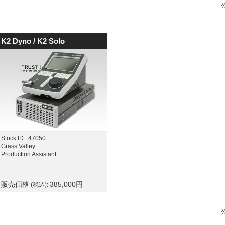
K2 Dyno / K2 Solo
Stock ID : 47050
Grass Valley
Production Assistant
販売価格
385,000
円
(税込):