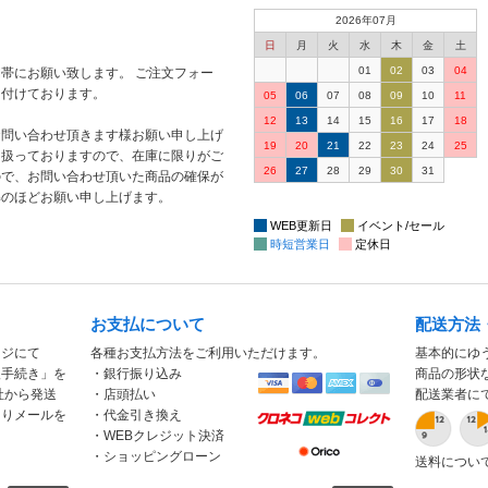
2026年07月
日
月
火
水
木
金
土
01
02
03
04
帯にお願い致します。 ご注文フォー
け付けております。
05
06
07
08
09
10
11
12
13
14
15
16
17
18
お問い合わせ頂きます様お願い申し上げ
19
20
21
22
23
24
25
り扱っておりますので、在庫に限りがご
26
27
28
29
30
31
ので、お問い合わせ頂いた商品の確保が
解のほどお願い申し上げます。
WEB更新日
イベント/セール
時短営業日
定休日
お支払について
配送方法
ージにて
各種お支払方法をご利用いただけます。
基本的にゆ
入手続き」を
・銀行振り込み
商品の形状
社から発送
・店頭払い
配送業者に
もりメールを
・代金引き換え
・WEBクレジット決済
・ショッピングローン
送料につい