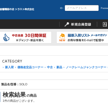
ID :
Passw
新入荷
価格改定品コーナー
中古
新品
ノークレームジャンクコーナー
製品名/型番：
SOLO
検索結果
の商品
1件の商品がございます。