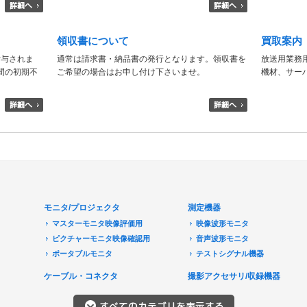
領収書について
買取案内
付与されま
通常は請求書・納品書の発行となります。領収書を
放送用業務
日間の初期不
ご希望の場合はお申し付け下さいませ。
機材、サー
モニタ/プロジェクタ
測定機器
マスターモニタ映像評価用
映像波形モニタ
ピクチャーモニタ映像確認用
音声波形モニタ
ポータブルモニタ
テストシグナル機器
民生用モニタ/大型テレビ
ケーブル・コネクタ
撮影アクセサリ/収録機器
モニターアクセサリ
音響機器
プロジェクタ
レコーダ/プレーヤ