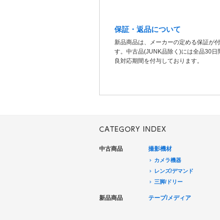
保証・返品について
新品商品は、メーカーの定める保証が
す。中古品(JUNK品除く)には全品30
良対応期間を付与しております。
中古商品
撮影機材
カメラ機器
レンズ/デマンド
三脚/ドリー
音声機器
新品商品
テープ/メディア
電源機器
HDCAM/XDCAM
撮影用照明
DigitalBetacam/MPEGIMX