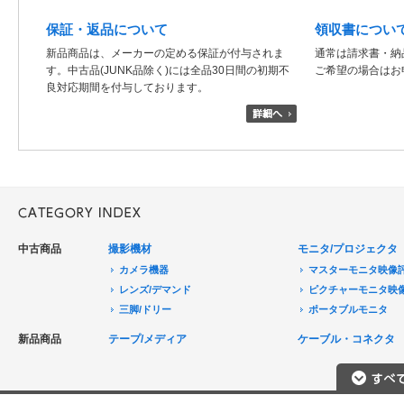
保証・返品について
領収書につい
新品商品は、メーカーの定める保証が付与されま
通常は請求書・納
す。中古品(JUNK品除く)には全品30日間の初期不
ご希望の場合はお
良対応期間を付与しております。
中古商品
撮影機材
モニタ/プロジェクタ
カメラ機器
マスターモニタ映像
レンズ/デマンド
ピクチャーモニタ映
三脚/ドリー
ポータブルモニタ
音声機器
民生用モニタ/大型テ
新品商品
テープ/メディア
ケーブル・コネクタ
電源機器
モニターアクセサリ
HDCAM/XDCAM
撮影用照明
プロジェクタ
DigitalBetacam/MPEGIMX
ポータブルレコーダ
プロジェクタアクセ
Betacam/BetacamSP/BetacamSX