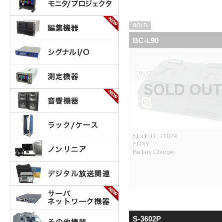
BC-L90
Stock ID : 71029
SONY
Battery Charger
S-3602P