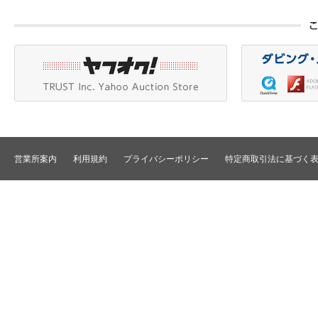
カメラアクセサリ/CCU
HDV/DVCAM
ポータブルモニタ
編集機器
DVCPRO
エフェクタ/キーヤ
DLT/LTO
VTR
スイッチャ
その他
SD仕様VTR
テロッパ/マーカ
HD仕様VTR
編集コントローラ
メモリーレコーダ/ディスクレコー
ダ
シグナルI/O
TBCリモート/RS422リモート
コンバータ
民生用VTR/監視防犯用VTR
ディストリビュータ
営業所案内
利用規約
プライバシーポリシー
特定商取引法に基づく
VTRインターフェース/アクセサリ
セレクタ/マトリック
TBC/FS
タイムコード関連
カラーコレクタ
パワーディストリビ
パッチ